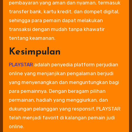
pembayaran yang aman dan nyaman, termasuk
transfer bank, kartu kredit, dan dompet digital,
sehingga para pemain dapat melakukan
transaksi dengan mudah tanpa khawatir
tentang keamanan.
Kesimpulan
PLAYSTAR
adalah penyedia platform perjudian
online yang menjanjikan pengalaman berjudi
yang menyenangkan dan menguntungkan bagi
para pemainnya. Dengan beragam pilihan
permainan, hadiah yang menggiurkan, dan
dukungan pelanggan yang responsif, PLAYSTAR
telah menjadi favorit di kalangan pemain judi
online.