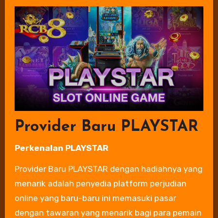
Provider Baru PLAYSTAR
Perkenalan PLAYSTAR
Provider Baru PLAYSTAR dengan hadiahnya yang
menarik adalah penyedia platform perjudian
online yang baru-baru ini memasuki pasar
dengan tawaran yang menarik bagi para pemain