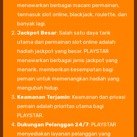
menawarkan berbagai macam permainan,
termasuk slot online, blackjack, roulette, dan
banyak lagi.
Jackpot Besar
: Salah satu daya tarik
utama dari permainan slot online adalah
hadiah jackpot yang besar. PLAYSTAR
menawarkan berbagai jenis jackpot yang
menarik, memberikan kesempatan bagi
pemain untuk memenangkan hadiah yang
mengubah hidup.
Keamanan Terjamin
: Keamanan dan privasi
pemain adalah prioritas utama bagi
PLAYSTAR.
Dukungan Pelanggan 24/7
: PLAYSTAR
menyediakan layanan pelanggan yang