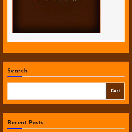
Search
Cari
Recent Posts