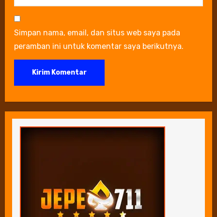
Simpan nama, email, dan situs web saya pada
peramban ini untuk komentar saya berikutnya.