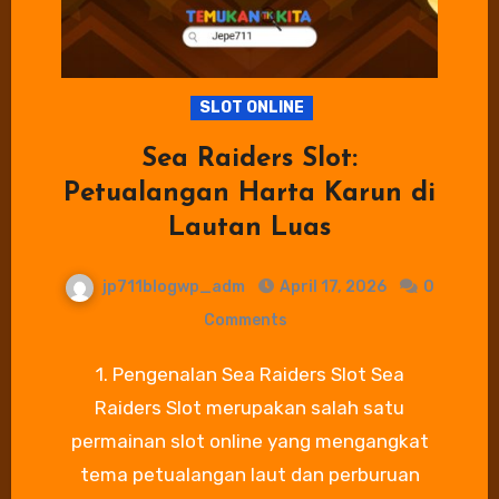
SLOT ONLINE
Sea Raiders Slot:
Petualangan Harta Karun di
Lautan Luas
jp711blogwp_adm
April 17, 2026
0
Comments
1. Pengenalan Sea Raiders Slot Sea
Raiders Slot merupakan salah satu
permainan slot online yang mengangkat
tema petualangan laut dan perburuan