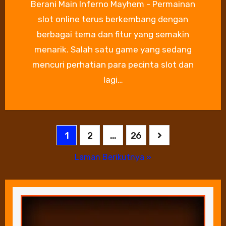
Berani Main Inferno Mayhem - Permainan
slot online terus berkembang dengan
berbagai tema dan fitur yang semakin
menarik. Salah satu game yang sedang
mencuri perhatian para pecinta slot dan
lagi…
Paginasi
1
2
…
26
pos
Laman Berikutnya »