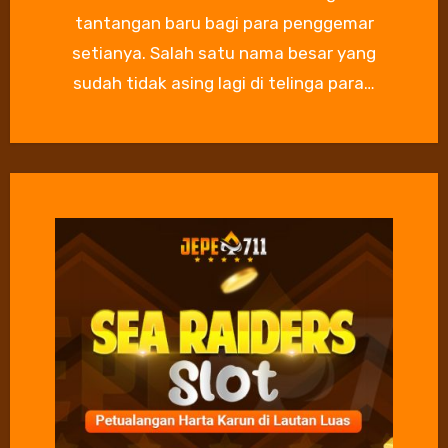
tantangan baru bagi para penggemar
setianya. Salah satu nama besar yang
sudah tidak asing lagi di telinga para…