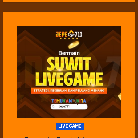
LIVE GAME