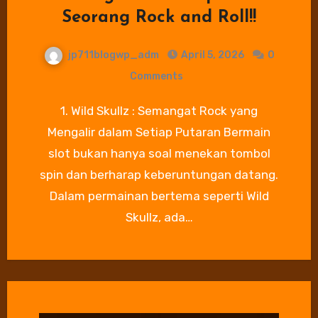
Seorang Rock and Roll!!
jp711blogwp_adm
April 5, 2026
0
Comments
1. Wild Skullz : Semangat Rock yang
Mengalir dalam Setiap Putaran Bermain
slot bukan hanya soal menekan tombol
spin dan berharap keberuntungan datang.
Dalam permainan bertema seperti Wild
Skullz, ada…