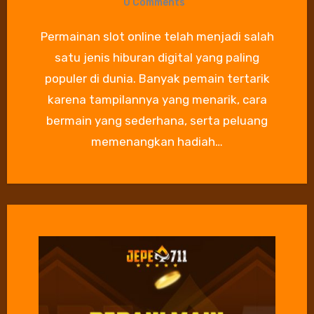
0 Comments
Permainan slot online telah menjadi salah
satu jenis hiburan digital yang paling
populer di dunia. Banyak pemain tertarik
karena tampilannya yang menarik, cara
bermain yang sederhana, serta peluang
memenangkan hadiah…