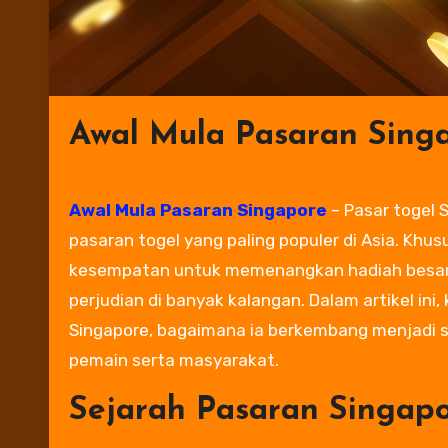
Awal Mula Pasaran Sing
Awal Mula Pasaran Singapore
– Pasar togel 
pasaran togel yang paling populer di Asia. Khu
kesempatan untuk memenangkan hadiah besar, t
perjudian di banyak kalangan. Dalam artikel ini
Singapore, bagaimana ia berkembang menjadi sa
pemain serta masyarakat.
Sejarah Pasaran Singap