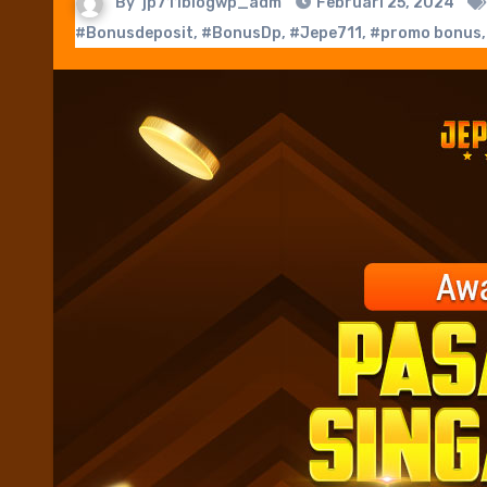
By
jp711blogwp_adm
Februari 25, 2024
#Bonusdeposit
,
#BonusDp
,
#Jepe711
,
#promo bonus