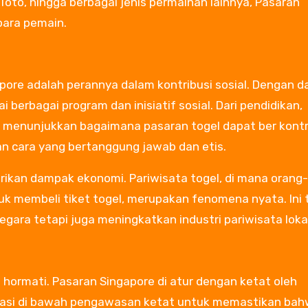
 Toto, hingga berbagai jenis permainan lainnya, Pasaran
para pemain.
apore adalah perannya dalam kontribusi sosial. Dengan d
 berbagai program dan inisiatif sosial. Dari pendidikan,
i menunjukkan bagaimana pasaran togel dapat ber kontr
an cara yang bertanggung jawab dan etis.
erikan dampak ekonomi. Pariwisata togel, di mana orang
uk membeli tiket togel, merupakan fenomena nyata. Ini 
a tetapi juga meningkatkan industri pariwisata lokal
i hormati. Pasaran Singapore di atur dengan ketat oleh
erasi di bawah pengawasan ketat untuk memastikan ba