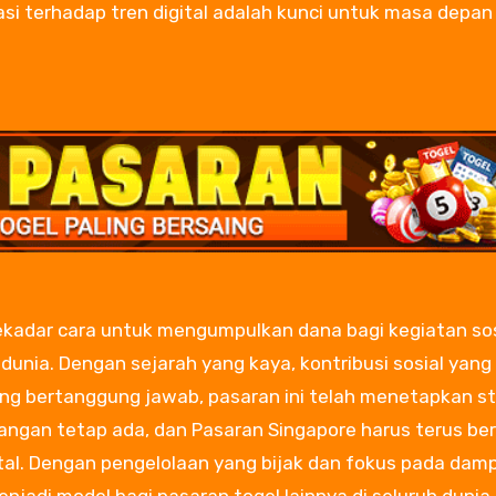
asi terhadap tren digital adalah kunci untuk masa depan
ekadar cara untuk mengumpulkan dana bagi kegiatan sos
dunia. Dengan sejarah yang kaya, kontribusi sosial yang
ang bertanggung jawab, pasaran ini telah menetapkan s
tangan tetap ada, dan Pasaran Singapore harus terus ber
gital. Dengan pengelolaan yang bijak dan fokus pada dam
enjadi model bagi pasaran togel lainnya di seluruh dunia.