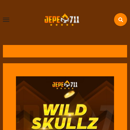
Skip
to
content
Home