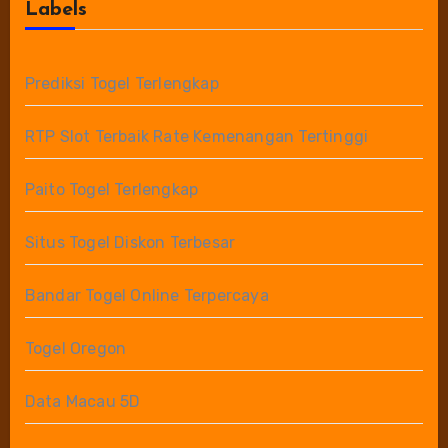
Labels
Prediksi Togel Terlengkap
RTP Slot Terbaik Rate Kemenangan Tertinggi
Paito Togel Terlengkap
Situs Togel Diskon Terbesar
Bandar Togel Online Terpercaya
Togel Oregon
Data Macau 5D