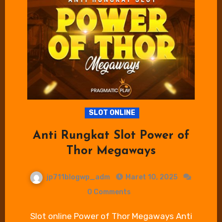
SLOT ONLINE
Anti Rungkat Slot Power of
Thor Megaways
jp711blogwp_adm
Maret 10, 2025
0 Comments
Slot online Power of Thor Megaways Anti