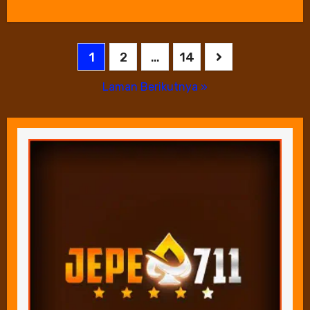
Paginasi
1
2
…
14
pos
Laman Berikutnya »