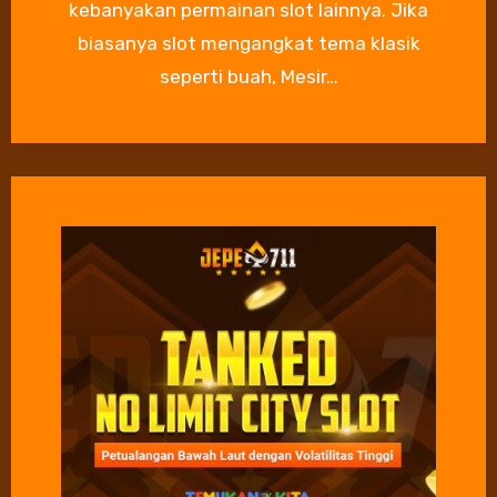
kebanyakan permainan slot lainnya. Jika
biasanya slot mengangkat tema klasik
seperti buah, Mesir…