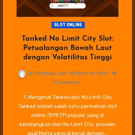
SLOT ONLINE
Tanked No Limit City Slot:
Petualangan Bawah Laut
dengan Volatilitas Tinggi
jp711blogwp_adm
Maret 14, 2026
0 Comments
1. Mengenal Tanked dari No Limit City
Tanked adalah salah satu permainan slot
online JEPE711 populer yang di
kembangkan oleh No Limit City, provider
asal Malta yang di kenal dengan…