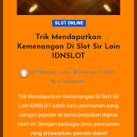
SLOT ONLINE
Trik Mendapatkan
Kemenangan Di Slot Sir Loin
IDNSLOT
jp711blogwp_adm
Februari 3, 2025
0 Comments
Trik Mendapatkan Kemenangan Di Slot Sir
Loin IDNSLOT salah satu permainan yang
sangat populer di dunia perjudian digital
saat ini. Dengan berbagai jenis permainan
yang ditawarkan, pemain dapat