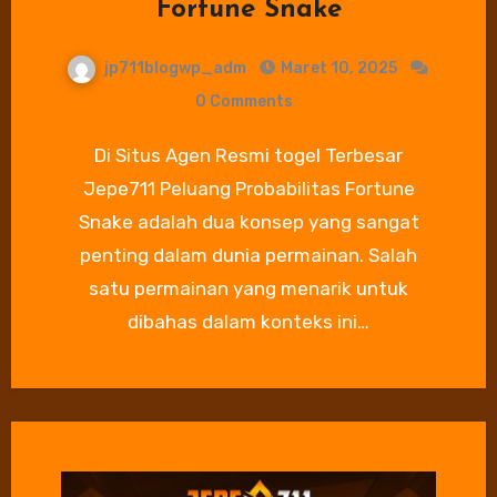
Fortune Snake
jp711blogwp_adm
Maret 10, 2025
0 Comments
Di Situs Agen Resmi togel Terbesar
Jepe711 Peluang Probabilitas Fortune
Snake adalah dua konsep yang sangat
penting dalam dunia permainan. Salah
satu permainan yang menarik untuk
dibahas dalam konteks ini…