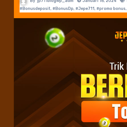
By
jp711blogwp_adm
Januari 16, 2024
#Bonusdeposit
,
#BonusDp
,
#Jepe711
,
#promo bonus