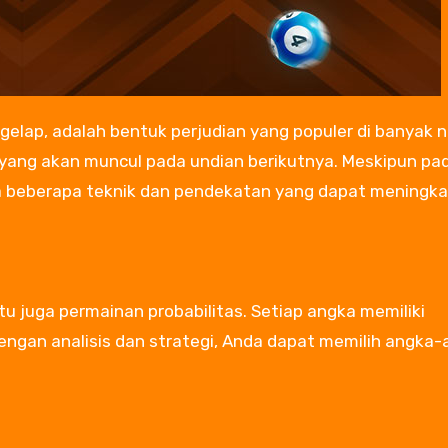
o gelap, adalah bentuk perjudian yang populer di banyak 
 yang akan muncul pada undian berikutnya. Meskipun pa
a beberapa teknik dan pendekatan yang dapat meningk
u juga permainan probabilitas. Setiap angka memiliki
engan analisis dan strategi, Anda dapat memilih angka