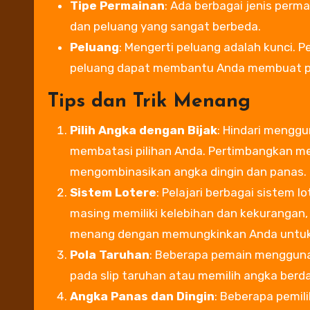
Tipe Permainan
: Ada berbagai jenis perma
dan peluang yang sangat berbeda.
Peluang
: Mengerti peluang adalah kunci.
peluang dapat membantu Anda membuat pili
Tips dan Trik Menang
Pilih Angka dengan Bijak
: Hindari menggu
membatasi pilihan Anda. Pertimbangkan m
mengombinasikan angka dingin dan panas.
Sistem Lotere
: Pelajari berbagai sistem l
masing memiliki kelebihan dan kekurangan
menang dengan memungkinkan Anda untuk
Pola Taruhan
: Beberapa pemain menggunak
pada slip taruhan atau memilih angka berd
Angka Panas dan Dingin
: Beberapa pemil