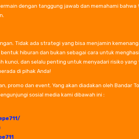
k bermain dengan tanggung jawab dan memahami bahwa 
n.
ngan. Tidak ada strategi yang bisa menjamin kemenang
 bentuk hiburan dan bukan sebagai cara untuk menghas
kunci, dan selalu penting untuk menyadari risiko yang t
rada di pihak Anda!
n, promo dan event. Yang akan diadakan oleh Bandar To
ngunjungi sosial media kami dibawah ini :
epe711/
)
pe711