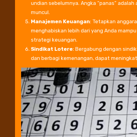
undian sebelumnya. Angka “panas” adalah a
muncul.
Manajemen Keuangan
: Tetapkan anggara
menghabiskan lebih dari yang Anda mampu 
strategi keuangan.
Sindikat Lotere
: Bergabung dengan sindi
dan berbagi kemenangan, dapat meningka