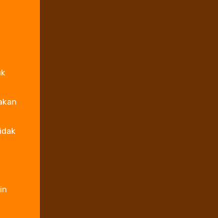
uk
akan
idak
in