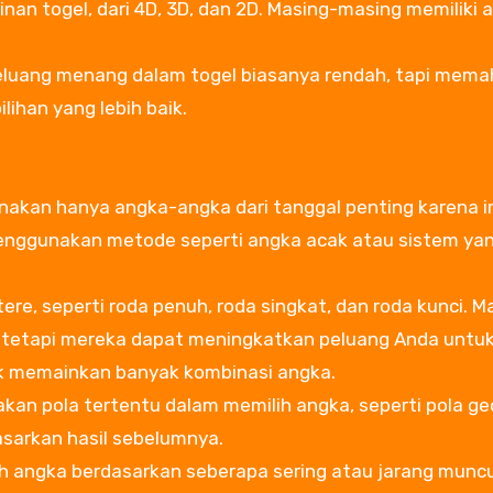
inan togel, dari 4D, 3D, dan 2D. Masing-masing memiliki 
 Peluang menang dalam togel biasanya rendah, tapi mem
han yang lebih baik.
nakan hanya angka-angka dari tanggal penting karena i
enggunakan metode seperti angka acak atau sistem ya
otere, seperti roda penuh, roda singkat, dan roda kunci. M
, tetapi mereka dapat meningkatkan peluang Anda untu
 memainkan banyak kombinasi angka.
an pola tertentu dalam memilih angka, seperti pola ge
asarkan hasil sebelumnya.
ih angka berdasarkan seberapa sering atau jarang munc