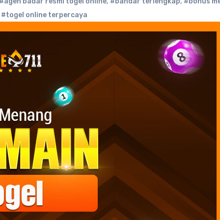
#agen badar resmi togel online
,
#bandar terlengkap
,
#bonus me
,
#togel online terpercaya