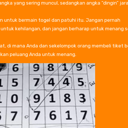
ngka yang sering muncul, sedangkan angka “dingin” jar
n untuk bermain togel dan patuhi itu. Jangan pernah
untuk kehilangan, dan jangan berharap untuk menang 
kat, di mana Anda dan sekelompok orang membeli tiket 
tkan peluang Anda untuk menang.