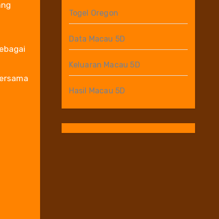
ang
Togel Oregon
Data Macau 5D
sebagai
Keluaran Macau 5D
bersama
Hasil Macau 5D