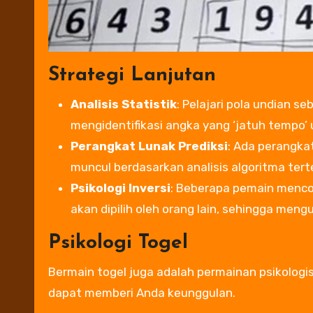
Strategi Lanjutan
Analisis Statistik
: Pelajari pola undian 
mengidentifikasi angka yang ‘jatuh tempo’
Perangkat Lunak Prediksi
: Ada perangka
muncul berdasarkan analisis algoritma tert
Psikologi Inversi
: Beberapa pemain menco
akan dipilih oleh orang lain, sehingga men
Psikologi Togel
Bermain togel juga adalah permainan psikologis
dapat memberi Anda keunggulan.