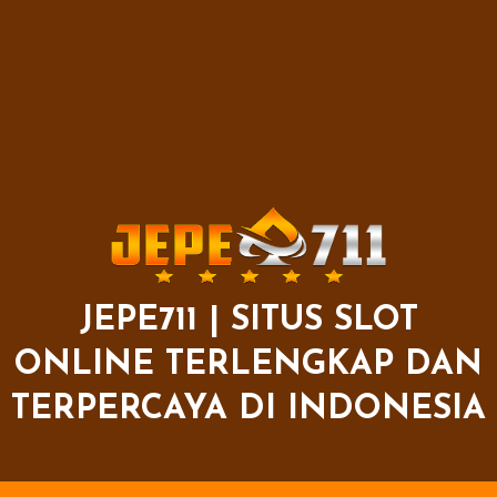
JEPE711 | SITUS SLOT
ONLINE TERLENGKAP DAN
TERPERCAYA DI INDONESIA