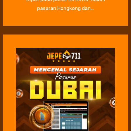
pasaran Hongkong dan…