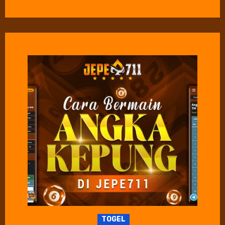
TOGEL