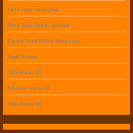
Paito Togel Terlengkap
Situs Togel Diskon Terbesar
Bandar Togel Online Terpercaya
Togel Oregon
Data Macau 5D
Keluaran Macau 5D
Hasil Macau 5D