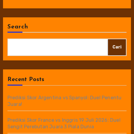
Search
Cari
Recent Posts
Prediksi Skor Argentina vs Spanyol: Duel Penentu
Juara!
Prediksi Skor France vs Inggris 19 Juli 2026: Duel
Sengit Perebutan Juara 3 Piala Dunia