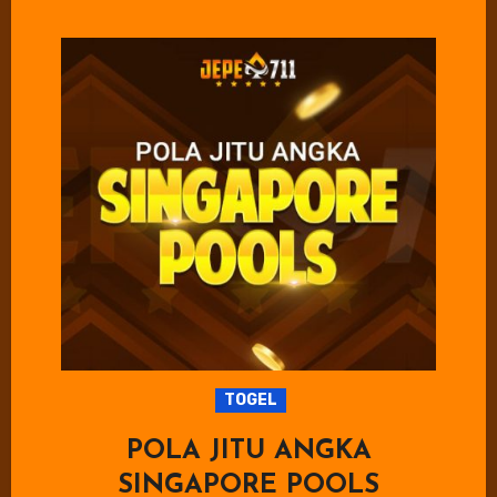
TOGEL
POLA JITU ANGKA
SINGAPORE POOLS