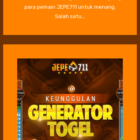
para pemain JEPE711 untuk menang.
Salah satu…