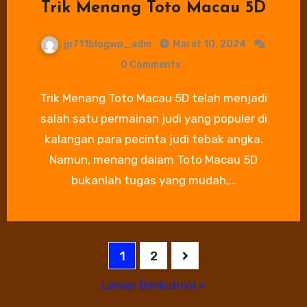
Trik Menang Toto Macau 5D
jp711blogwp_adm
Maret 10, 2024
0 Comments
Trik Menang Toto Macau 5D telah menjadi
salah satu permainan judi yang populer di
kalangan para pecinta judi tebak angka.
Namun, menang dalam Toto Macau 5D
bukanlah tugas yang mudah,…
Paginasi
1
2
pos
Laman Berikutnya »