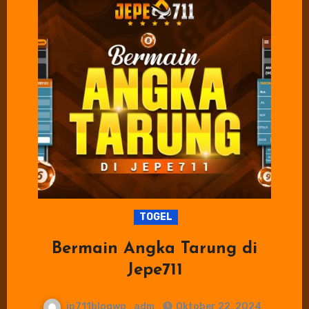
TOGEL
Bermain Angka Tarung di
Jepe711
jp711blogwp_adm
Oktober 22, 2024