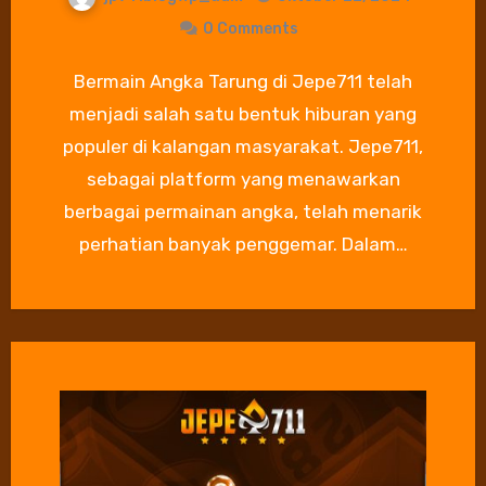
0 Comments
Bermain Angka Tarung di Jepe711 telah
menjadi salah satu bentuk hiburan yang
populer di kalangan masyarakat. Jepe711,
sebagai platform yang menawarkan
berbagai permainan angka, telah menarik
perhatian banyak penggemar. Dalam…