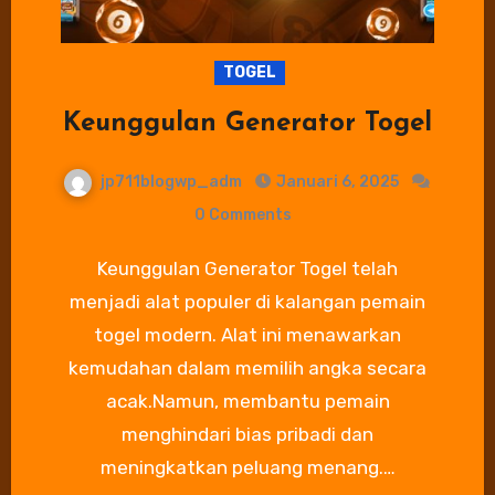
TOGEL
Keunggulan Generator Togel
jp711blogwp_adm
Januari 6, 2025
0 Comments
Keunggulan Generator Togel telah
menjadi alat populer di kalangan pemain
togel modern. Alat ini menawarkan
kemudahan dalam memilih angka secara
acak.Namun, membantu pemain
menghindari bias pribadi dan
meningkatkan peluang menang.…