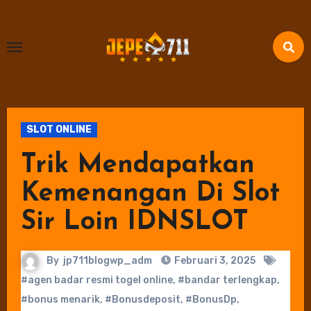
Skip
to
content
SLOT ONLINE
Trik Mendapatkan
Kemenangan Di Slot
Sir Loin IDNSLOT
By
jp711blogwp_adm
Februari 3, 2025
#agen badar resmi togel online
,
#bandar terlengkap
,
#bonus menarik
,
#Bonusdeposit
,
#BonusDp
,