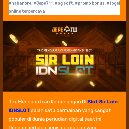
#habanore
,
#Jepe711
,
#pg soft
,
#promo bonus
,
#togel
online terpercaya
Trik Mendapatkan Kemenangan Di
Slot Sir Loin
IDNSLOT
salah satu permainan yang sangat
populer di dunia perjudian digital saat ini.
Dengan berbagai jenis permainan yang