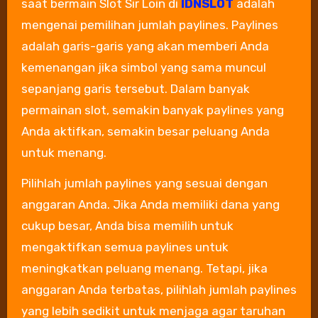
saat bermain Slot Sir Loin di
IDNSLOT
adalah
mengenai pemilihan jumlah paylines. Paylines
adalah garis-garis yang akan memberi Anda
kemenangan jika simbol yang sama muncul
sepanjang garis tersebut. Dalam banyak
permainan slot, semakin banyak paylines yang
Anda aktifkan, semakin besar peluang Anda
untuk menang.
Pilihlah jumlah paylines yang sesuai dengan
anggaran Anda. Jika Anda memiliki dana yang
cukup besar, Anda bisa memilih untuk
mengaktifkan semua paylines untuk
meningkatkan peluang menang. Tetapi, jika
anggaran Anda terbatas, pilihlah jumlah paylines
yang lebih sedikit untuk menjaga agar taruhan