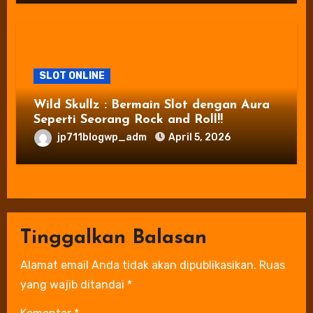
SLOT ONLINE
Wild Skullz : Bermain Slot dengan Aura
Seperti Seorang Rock and Roll!!
jp711blogwp_adm
April 5, 2026
Tinggalkan Balasan
Alamat email Anda tidak akan dipublikasikan.
Ruas
yang wajib ditandai
*