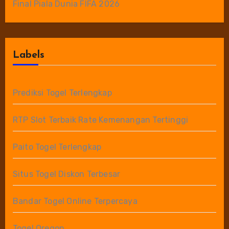
Final Piala Dunia FIFA 2026
Labels
Prediksi Togel Terlengkap
RTP Slot Terbaik Rate Kemenangan Tertinggi
Paito Togel Terlengkap
Situs Togel Diskon Terbesar
Bandar Togel Online Terpercaya
Togel Oregon