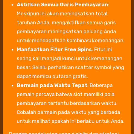
Aktifkan Semua Garis Pembayaran
:
Meskipun ini akan meningkatkan total
taruhan Anda, mengaktifkan semua garis
pembayaran meningkatkan peluang Anda
untuk mendapatkan kombinasi kemenangan.
Manfaatkan Fitur Free Spins
: Fitur ini
sering kali menjadi kunci untuk kemenangan
besar. Selalu perhatikan scatter symbol yang
dapat memicu putaran gratis.
Bermain pada Waktu Tepat
: Beberapa
pemain percaya bahwa slot memiliki pola
pembayaran tertentu berdasarkan waktu.
Cobalah bermain pada waktu yang berbeda
untuk melihat apakah ini berlaku untuk Anda.
Dengan pendekatan yang disiplin dan strategi