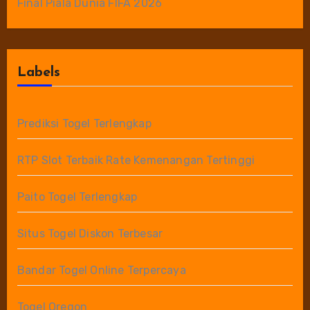
Final Piala Dunia FIFA 2026
Labels
Prediksi Togel Terlengkap
RTP Slot Terbaik Rate Kemenangan Tertinggi
Paito Togel Terlengkap
Situs Togel Diskon Terbesar
Bandar Togel Online Terpercaya
Togel Oregon