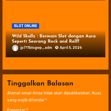
SLOT ONLINE
Wild Skullz : Bermain Slot dengan Aura
Seperti Seorang Rock and Roll!!
jp711blogwp_adm
April 5, 2026
Tinggalkan Balasan
Alamat email Anda tidak akan dipublikasikan.
Ruas
yang wajib ditandai
*
Komentar
*