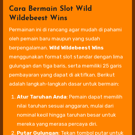
Cara Bermain Slot Wild
Wildebeest Wins
Permainan ini di rancang agar mudah di pahami
oleh pemain baru maupun yang sudah
berpengalaman.
Wild Wildebeest Wins
menggunakan format slot standar dengan lima
gulungan dan tiga baris, serta memiliki 25 garis
pembayaran yang dapat di aktifkan. Berikut
adalah langkah-langkah dasar untuk bermain:
Atur Taruhan Anda
: Pemain dapat memilih
nilai taruhan sesuai anggaran, mulai dari
nominal kecil hingga taruhan besar untuk
mereka yang merasa percaya diri.
Putar Gulungan
: Tekan tombol putar untuk