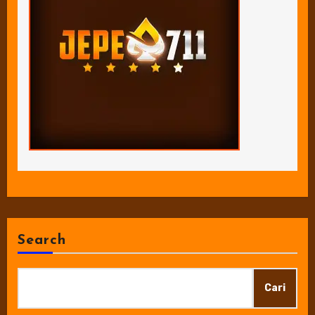
Search
Cari