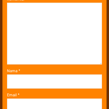
Nama
*
Email
*