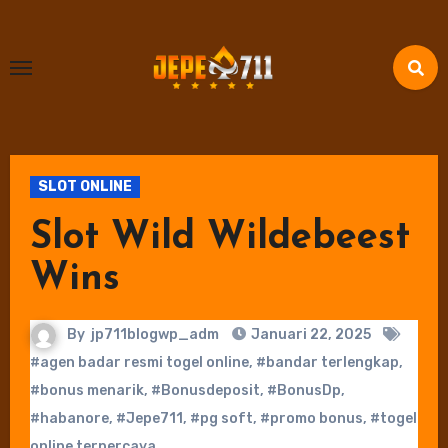
Skip
to
content
SLOT ONLINE
Slot Wild Wildebeest
Wins
By
jp711blogwp_adm
Januari 22, 2025
#agen badar resmi togel online
,
#bandar terlengkap
,
#bonus menarik
,
#Bonusdeposit
,
#BonusDp
,
#habanore
,
#Jepe711
,
#pg soft
,
#promo bonus
,
#togel
online terpercaya