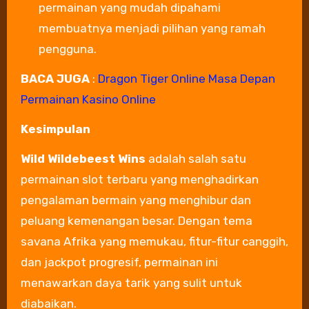
permainan yang mudah dipahami
membuatnya menjadi pilihan yang ramah
pengguna.
BACA JUGA
:
Dragon Tiger Online Masa Depan
Permainan Kasino Online
Kesimpulan
Wild Wildebeest Wins
adalah salah satu
permainan slot terbaru yang menghadirkan
pengalaman bermain yang menghibur dan
peluang kemenangan besar. Dengan tema
savana Afrika yang memukau, fitur-fitur canggih,
dan jackpot progresif, permainan ini
menawarkan daya tarik yang sulit untuk
diabaikan.