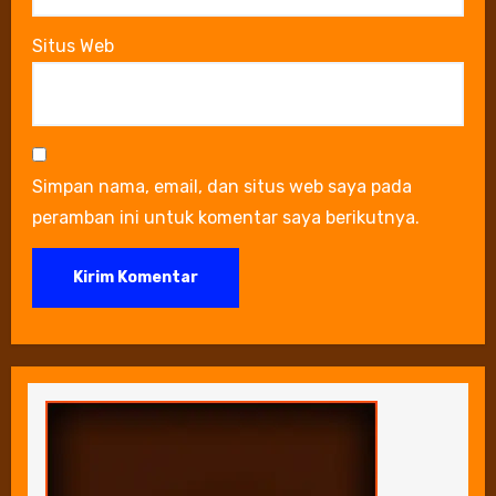
Situs Web
Simpan nama, email, dan situs web saya pada
peramban ini untuk komentar saya berikutnya.