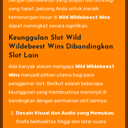
yang tepat, peluang Anda untuk meraih
kemenangan besar di
Wild Wildebeest Wins
dapat meningkat secara signifikan.
Keunggulan Slot Wild
Wildebeest Wins Dibandingkan
Slot Lain
Ada banyak alasan mengapa
Wild Wildebeest
Wins
menjadi pilihan utama bagi para
penggemar slot. Berikut adalah beberapa
keunggulan yang membuatnya menonjol di
bandingkan dengan permainan slot lainnya:
Desain Visual dan Audio yang Memukau
Grafis berkualitas tinggi dan latar suara