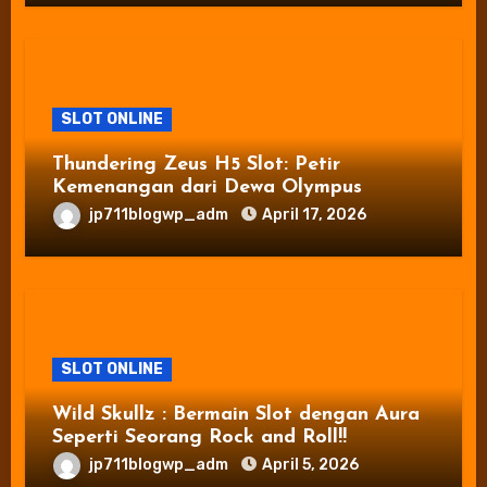
SLOT ONLINE
Thundering Zeus H5 Slot: Petir
Kemenangan dari Dewa Olympus
jp711blogwp_adm
April 17, 2026
SLOT ONLINE
Wild Skullz : Bermain Slot dengan Aura
Seperti Seorang Rock and Roll!!
jp711blogwp_adm
April 5, 2026