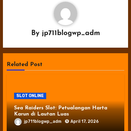
By
jp711blogwp_adm
Related Post
SLOT ONLINE
Sea Raiders Slot: Petualangan Harta
Karun di Lautan Luas
jp711blogwp_adm
April 17, 2026