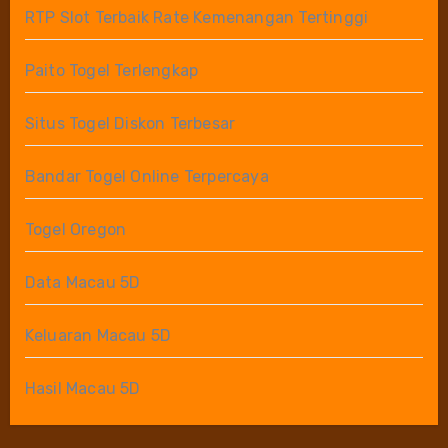
RTP Slot Terbaik Rate Kemenangan Tertinggi
Paito Togel Terlengkap
Situs Togel Diskon Terbesar
Bandar Togel Online Terpercaya
Togel Oregon
Data Macau 5D
Keluaran Macau 5D
Hasil Macau 5D