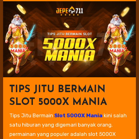
TIPS JITU BERMAIN
SLOT 5000X MANIA
Tips Jitu Bermain
Slot 5000X Mania
kini salah
satu hiburan yang digemari banyak orang.
permainan yang populer adalah slot 5000X