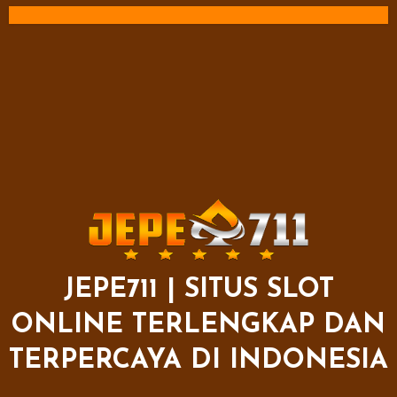
JEPE711 | SITUS SLOT
ONLINE TERLENGKAP DAN
TERPERCAYA DI INDONESIA