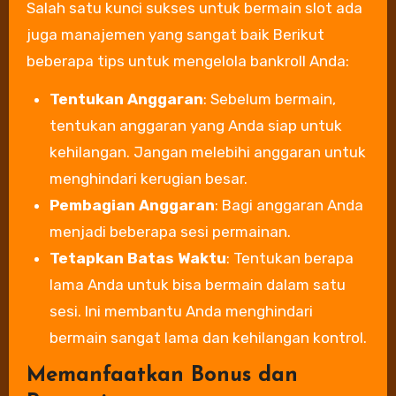
Salah satu kunci sukses untuk bermain slot ada
juga manajemen yang sangat baik Berikut
beberapa tips untuk mengelola bankroll Anda:
Tentukan Anggaran
: Sebelum bermain,
tentukan anggaran yang Anda siap untuk
kehilangan. Jangan melebihi anggaran untuk
menghindari kerugian besar.
Pembagian Anggaran
: Bagi anggaran Anda
menjadi beberapa sesi permainan.
Tetapkan Batas Waktu
: Tentukan berapa
lama Anda untuk bisa bermain dalam satu
sesi. Ini membantu Anda menghindari
bermain sangat lama dan kehilangan kontrol.
Memanfaatkan Bonus dan