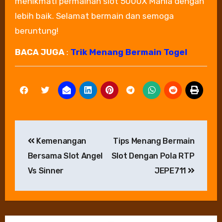
menikmati permainan slot 5000X Mania dengan
lebih baik. Selamat bermain dan semoga
beruntung!
BACA JUGA
:
Trik Menang Bermain Togel
Navigasi
Kemenangan
Tips Menang Bermain
pos
Bersama Slot Angel
Slot Dengan Pola RTP
Vs Sinner
JEPE711