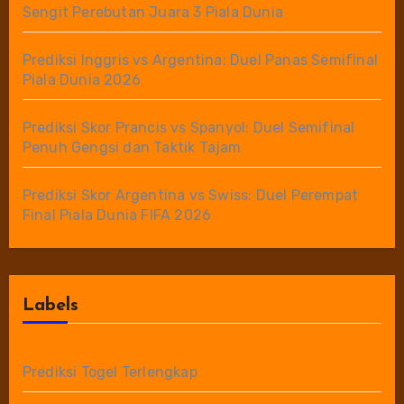
Sengit Perebutan Juara 3 Piala Dunia
Prediksi Inggris vs Argentina: Duel Panas Semifinal
Piala Dunia 2026
Prediksi Skor Prancis vs Spanyol: Duel Semifinal
Penuh Gengsi dan Taktik Tajam
Prediksi Skor Argentina vs Swiss: Duel Perempat
Final Piala Dunia FIFA 2026
Labels
Prediksi Togel Terlengkap