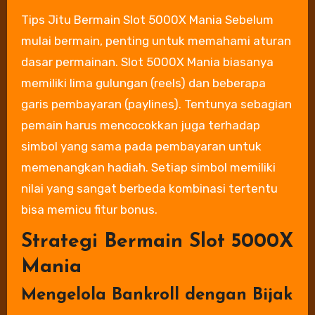
Tips Jitu Bermain Slot 5000X Mania Sebelum
mulai bermain, penting untuk memahami aturan
dasar permainan. Slot 5000X Mania biasanya
memiliki lima gulungan (reels) dan beberapa
garis pembayaran (paylines). Tentunya sebagian
pemain harus mencocokkan juga terhadap
simbol yang sama pada pembayaran untuk
memenangkan hadiah. Setiap simbol memiliki
nilai yang sangat berbeda kombinasi tertentu
bisa memicu fitur bonus.
Strategi Bermain Slot 5000X
Mania
Mengelola Bankroll dengan Bijak