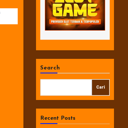
s
Search
Cari
Recent Posts