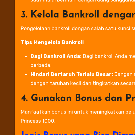
3. Kelola Bankroll denga
Pengelolaan bankroll dengan salah satu kunci 
Tips Mengelola Bankroll
Bagi Bankroll Anda:
Bagi bankroll Anda me
berbeda.
Hindari Bertaruh Terlalu Besar:
Jangan m
dengan taruhan kecil dan tingkatkan secar
4. Gunakan Bonus dan P
Manfaatkan bonus ini untuk meningkatkan pel
Princess 1000.