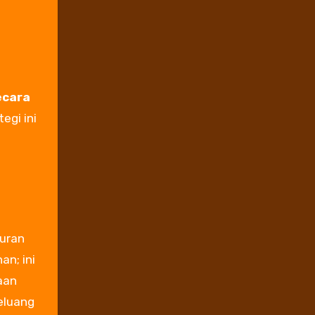
ecara
egi ini
uran
an; ini
aan
eluang