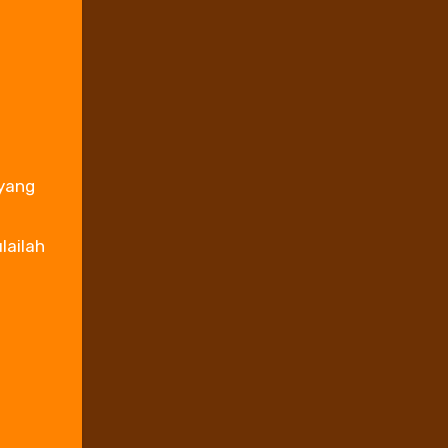
 yang
lailah