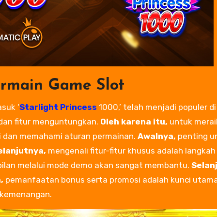
rmain Game Slot
suk ‘
Starlight Princess
1000,’ telah menjadi populer di
dan fitur menguntungkan.
Oleh karena itu,
untuk merai
i dan memahami aturan permainan.
Awalnya,
penting u
elanjutnya,
mengenali fitur-fitur khusus adalah langkah
lan melalui mode demo akan sangat membantu.
Selan
,
pemanfaatan bonus serta promosi adalah kunci utam
 kemenangan.