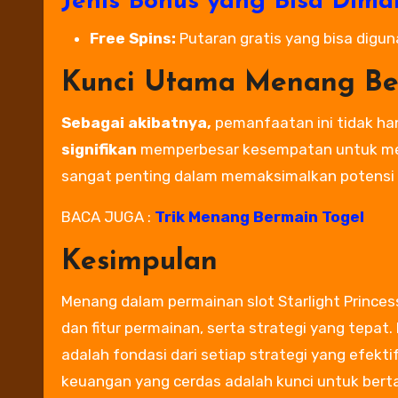
Jenis Bonus yang Bisa Dim
Free Spins:
Putaran gratis yang bisa digun
Kunci Utama Menang Be
Sebagai akibatnya,
pemanfaatan ini tidak h
signifikan
memperbesar kesempatan untuk mem
sangat penting dalam memaksimalkan potensi
BACA JUGA :
Trik Menang Bermain Togel
Kesimpulan
Menang dalam permainan slot Starlight Princ
dan fitur permainan, serta strategi yang tepat.
adalah fondasi dari setiap strategi yang efekti
keuangan yang cerdas adalah kunci untuk ber