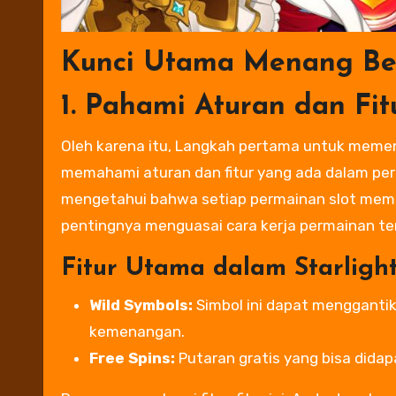
Kunci Utama Menang Be
1. Pahami Aturan dan Fi
Oleh karena itu, Langkah pertama untuk memen
memahami aturan dan fitur yang ada dalam perm
mengetahui bahwa setiap permainan slot memil
pentingnya menguasai cara kerja permainan te
Fitur Utama dalam Starlight
Wild Symbols:
Simbol ini dapat mengganti
kemenangan.
Free Spins:
Putaran gratis yang bisa did