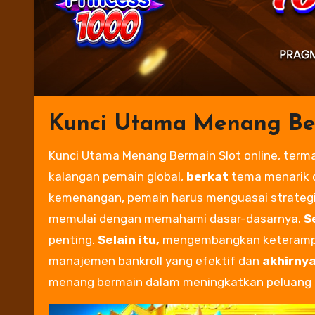
Kunci Utama Menang Be
Kunci Utama Menang Bermain Slot online, terma
kalangan pemain global,
berkat
tema menarik 
kemenangan, pemain harus menguasai strateg
memulai dengan memahami dasar-dasarnya.
S
penting.
Selain itu,
mengembangkan keterampi
manajemen bankroll yang efektif dan
akhirnya
menang bermain dalam meningkatkan peluang