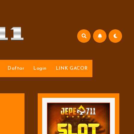
Daftar
Login
LINK GACOR