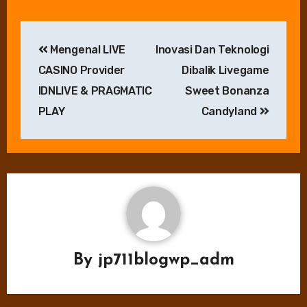
Navigasi
Mengenal LIVE
Inovasi Dan Teknologi
pos
CASINO Provider
Dibalik Livegame
IDNLIVE & PRAGMATIC
Sweet Bonanza
PLAY
Candyland
By
jp711blogwp_adm