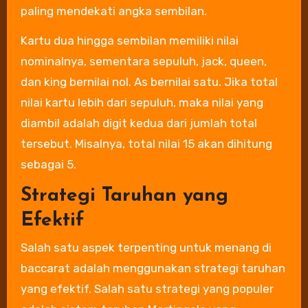
paling mendekati angka sembilan.
Kartu dua hingga sembilan memiliki nilai
nominalnya, sementara sepuluh, jack, queen,
dan king bernilai nol. As bernilai satu. Jika total
nilai kartu lebih dari sepuluh, maka nilai yang
diambil adalah digit kedua dari jumlah total
tersebut. Misalnya, total nilai 15 akan dihitung
sebagai 5.
Strategi Taruhan yang
Efektif
Salah satu aspek terpenting untuk menang di
baccarat adalah menggunakan strategi taruhan
yang efektif. Salah satu strategi yang populer