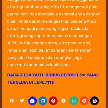
strategi taruhan yang efektif, mengamati pola
permainan, dan mengelola bankroll Anda dengan
bijak, Anda dapat meningkatkan peluang Anda
untuk menjadi pemenang. Ingat, tidak ada
strategi yang dapat menjamin kemenangan
100%, tetapi dengan mengikuti panduan ini,
Anda akan lebih dekat dengan kemenangan
yang lebih konsisten dan mungkin juga
menikmati permainan lebih lama.
BACA JUGA YAITU
BONUS DEPOSIT 5%
YANG
TERSEDIA DI JEPE711 !!