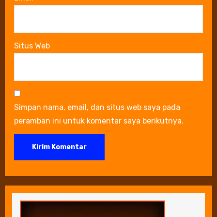
Situs Web
Simpan nama, email, dan situs web saya pada
peramban ini untuk komentar saya berikutnya.