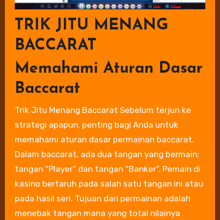
TRIK JITU MENANG
BACCARAT
Memahami Aturan Dasar
Baccarat
Trik Jitu Menang Baccarat Sebelum terjun ke
strategi apapun, penting bagi Anda untuk
memahami aturan dasar permainan baccarat.
Dalam baccarat, ada dua tangan yang bermain:
tangan “Player” dan tangan “Banker”. Pemain di
kasino bertaruh pada salah satu tangan ini atau
pada hasil seri. Tujuan dari permainan adalah
menebak tangan mana yang total nilainya