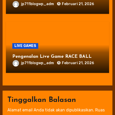
jp711blogwp_adm
Februari 21, 2026
LIVE GAMES
Pengenalan Live Game RACE BALL
jp711blogwp_adm
Februari 21, 2026
Tinggalkan Balasan
Alamat email Anda tidak akan dipublikasikan.
Ruas