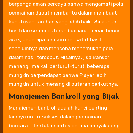
berpengalaman percaya bahwa mengamati pola
permainan dapat membantu dalam membuat
keputusan taruhan yang lebih baik. Walaupun
hasil dari setiap putaran baccarat benar-benar
acak, beberapa pemain mencatat hasil
sebelumnya dan mencoba menemukan pola
dalam hasil tersebut. Misalnya, jika Banker
menang lima kali berturut-turut, beberapa
mungkin berpendapat bahwa Player lebih
mungkin untuk menang di putaran berikutnya.
Manajemen Bankroll yang Bijak
Manajemen bankroll adalah kunci penting
lainnya untuk sukses dalam permainan
baccarat. Tentukan batas berapa banyak uang