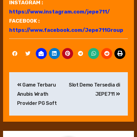
INSTAGRAM :
https://www.instagram.com/jepe711/
FACEBOOK :
https://www.facebook.com/Jepe711Group
Navigasi
Game Terbaru
Slot Demo Tersedia di
pos
Anubis Wrath
JEPE711
Provider PG Soft