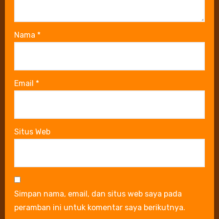
Nama
*
Email
*
Situs Web
Simpan nama, email, dan situs web saya pada
peramban ini untuk komentar saya berikutnya.