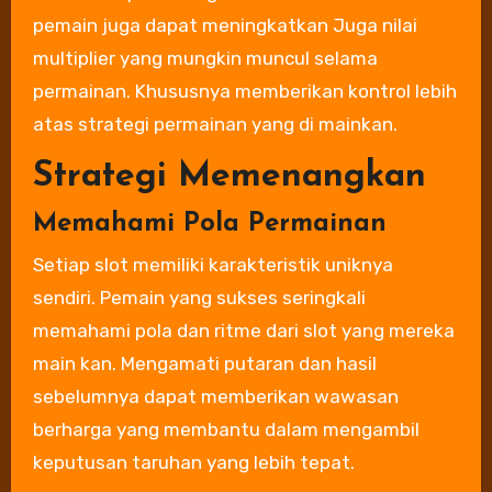
pemain juga dapat meningkatkan Juga nilai
multiplier yang mungkin muncul selama
permainan. Khususnya memberikan kontrol lebih
atas strategi permainan yang di mainkan.
Strategi Memenangkan
Memahami Pola Permainan
Setiap slot memiliki karakteristik uniknya
sendiri. Pemain yang sukses seringkali
memahami pola dan ritme dari slot yang mereka
main kan. Mengamati putaran dan hasil
sebelumnya dapat memberikan wawasan
berharga yang membantu dalam mengambil
keputusan taruhan yang lebih tepat.