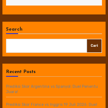
Search
Cari
Recent Posts
Prediksi Skor Argentina vs Spanyol: Duel Penentu
Juara!
Prediksi Skor France vs Inggris 19 Juli 2026: Duel