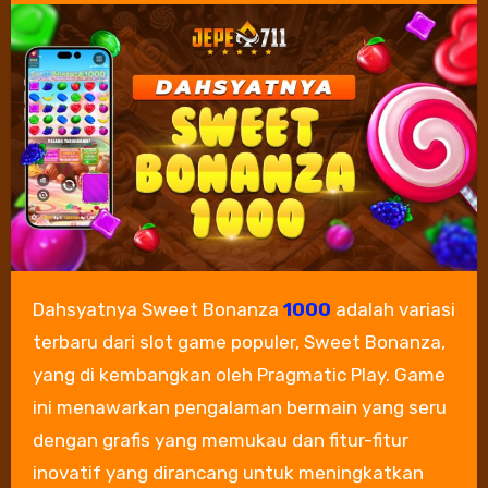
Dahsyatnya Sweet Bonanza
1000
adalah variasi
terbaru dari slot game populer, Sweet Bonanza,
yang di kembangkan oleh Pragmatic Play. Game
ini menawarkan pengalaman bermain yang seru
dengan grafis yang memukau dan fitur-fitur
inovatif yang dirancang untuk meningkatkan