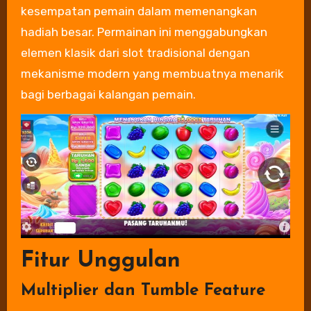
kesempatan pemain dalam memenangkan
hadiah besar. Permainan ini menggabungkan
elemen klasik dari slot tradisional dengan
mekanisme modern yang membuatnya menarik
bagi berbagai kalangan pemain.
Fitur Unggulan
Multiplier dan Tumble Feature