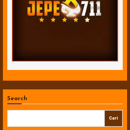
Search
Cari