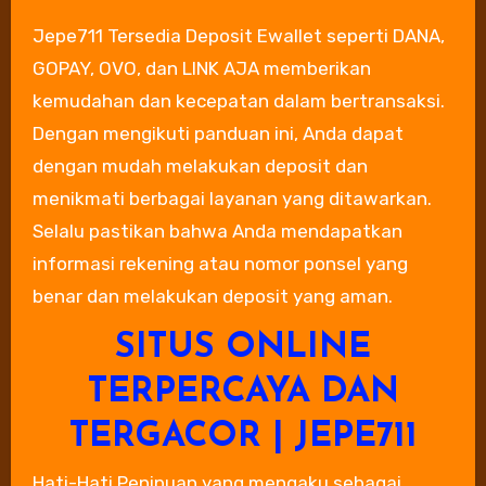
Jepe711 Tersedia Deposit Ewallet seperti DANA,
GOPAY, OVO, dan LINK AJA memberikan
kemudahan dan kecepatan dalam bertransaksi.
Dengan mengikuti panduan ini, Anda dapat
dengan mudah melakukan deposit dan
menikmati berbagai layanan yang ditawarkan.
Selalu pastikan bahwa Anda mendapatkan
informasi rekening atau nomor ponsel yang
benar dan melakukan deposit yang aman.
SITUS ONLINE
TERPE
RCAYA DAN
TERGACOR | JEPE711
Hati-Hati Penipuan yang mengaku sebagai