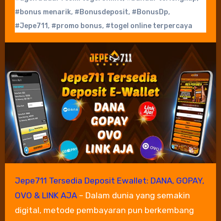
#bonus menarik
,
#Bonusdeposit
,
#BonusDp
,
#Jepe711
,
#promo bonus
,
#togel online terpercaya
Jepe711 Tersedia Deposit Ewallet: DANA, GOPAY,
OVO & LINK AJA
– Dalam dunia yang semakin
digital, metode pembayaran pun berkembang