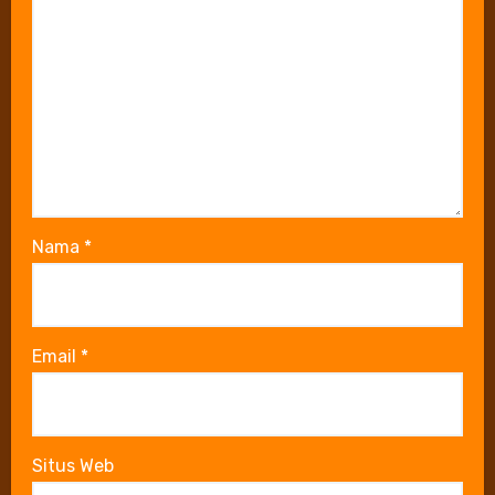
Nama
*
Email
*
Situs Web