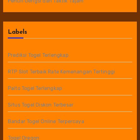
Penuh Gengsi dan Taktik Tajam
Labels
Prediksi Togel Terlengkap
RTP Slot Terbaik Rate Kemenangan Tertinggi
Paito Togel Terlengkap
Situs Togel Diskon Terbesar
Bandar Togel Online Terpercaya
Togel Oregon