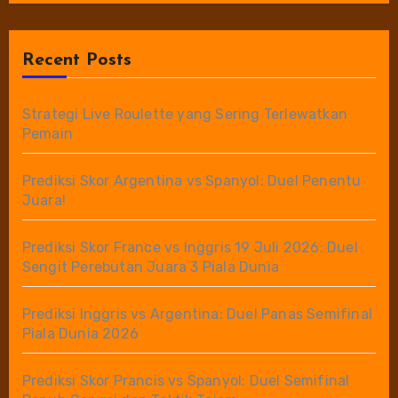
Recent Posts
Strategi Live Roulette yang Sering Terlewatkan
Pemain
Prediksi Skor Argentina vs Spanyol: Duel Penentu
Juara!
Prediksi Skor France vs Inggris 19 Juli 2026: Duel
Sengit Perebutan Juara 3 Piala Dunia
Prediksi Inggris vs Argentina: Duel Panas Semifinal
Piala Dunia 2026
Prediksi Skor Prancis vs Spanyol: Duel Semifinal