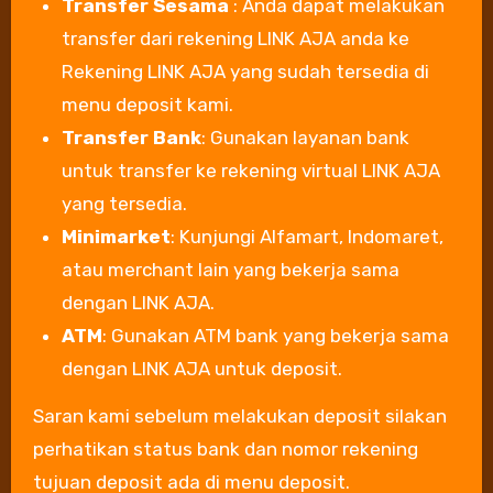
Transfer Sesama
: Anda dapat melakukan
transfer dari rekening LINK AJA anda ke
Rekening LINK AJA yang sudah tersedia di
menu deposit kami.
Transfer Bank
: Gunakan layanan bank
untuk transfer ke rekening virtual LINK AJA
yang tersedia.
Minimarket
: Kunjungi Alfamart, Indomaret,
atau merchant lain yang bekerja sama
dengan LINK AJA.
ATM
: Gunakan ATM bank yang bekerja sama
dengan LINK AJA untuk deposit.
Saran kami sebelum melakukan deposit silakan
perhatikan status bank dan nomor rekening
tujuan deposit ada di menu deposit.