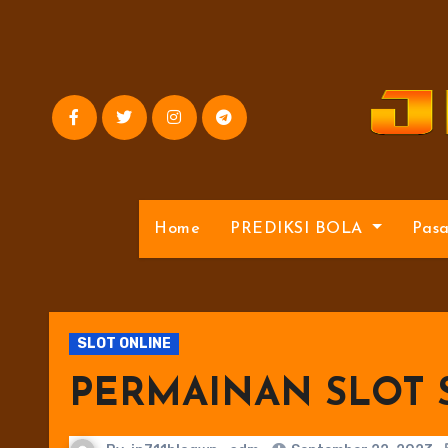
Skip
to
content
Home
PREDIKSI BOLA
Pasa
SLOT ONLINE
PERMAINAN SLOT 