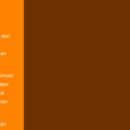
dari
han
ormasi
 dan
uk
nan
agu