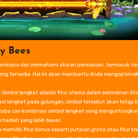
ky Bees
embaca dan memahami aturan permainan, termasuk nil
 yang tersedia. Hal ini akan membantu Anda mengoptimal
Simbol lengket adalah fitur utama dalam permainan Sti
ol lengket pada gulungan, simbol tersebut akan tetap 
 Coba cari kombinasi simbol lengket yang menguntungka
adiah yang lebih besar.
memiliki fitur bonus seperti putaran gratis atau fitur k