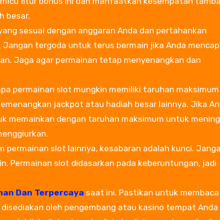
emicu fitur bonus ini dan manfaatkan kesempatan tamb
 besar.
 yang sesuai dengan anggaran Anda dan pertahankan
 Jangan tergoda untuk terus bermain jika Anda mencap
ian. Jaga agar permainan tetap menyenangkan dan
a permainan slot mungkin memiliki taruhan maksimum
emenangkan jackpot atau hadiah besar lainnya. Jika A
uk memainkan dengan taruhan maksimum untuk menin
enggiurkan.
 permainan slot lainnya, kesabaran adalah kunci. Jang
n. Permainan slot didasarkan pada keberuntungan, jadi
man Dan Terpercaya
saat ini. Pastikan untuk membaca
 disediakan oleh pengembang atau kasino tempat Anda