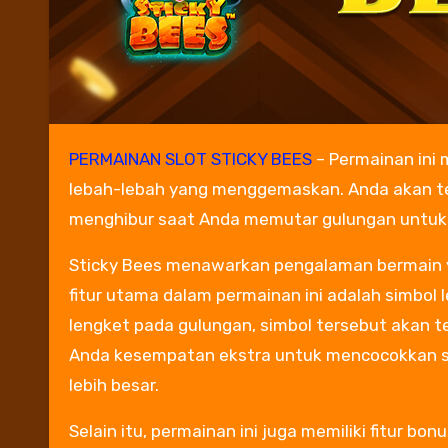
PERMAINAN SLOT STICKY BEES
– Permainan ini
lebah-lebah yang menggemaskan. Anda akan ter
menghibur saat Anda memutar gulungan untuk
Sticky Bees menawarkan pengalaman bermain y
fitur utama dalam permainan ini adalah simbol
lengket pada gulungan, simbol tersebut akan te
Anda kesempatan ekstra untuk mencocokkan 
lebih besar.
Selain itu, permainan ini juga memiliki fitur bo