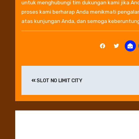
untuk menghubungi tim dukungan kami jika A
proses kami berharap Anda menikmati pengalam
atas kunjungan Anda, dan semoga keberuntung
Navigasi
SLOT NO LIMIT CITY
pos