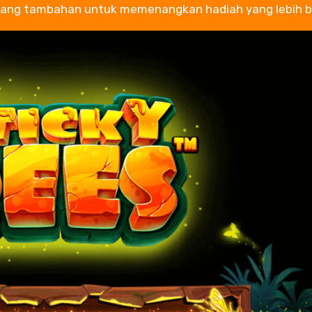
eluang tambahan untuk memenangkan hadiah yang lebih b