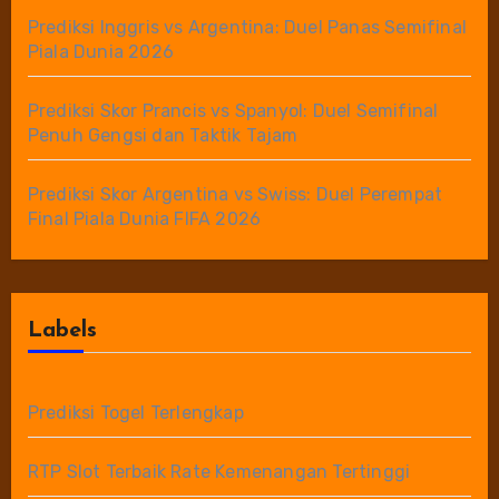
Prediksi Inggris vs Argentina: Duel Panas Semifinal
Piala Dunia 2026
Prediksi Skor Prancis vs Spanyol: Duel Semifinal
Penuh Gengsi dan Taktik Tajam
Prediksi Skor Argentina vs Swiss: Duel Perempat
Final Piala Dunia FIFA 2026
Labels
Prediksi Togel Terlengkap
RTP Slot Terbaik Rate Kemenangan Tertinggi