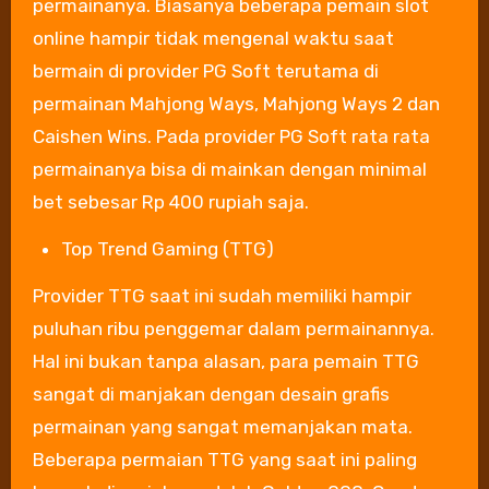
permainanya. Biasanya beberapa pemain slot
online hampir tidak mengenal waktu saat
bermain di provider PG Soft terutama di
permainan Mahjong Ways, Mahjong Ways 2 dan
Caishen Wins. Pada provider PG Soft rata rata
permainanya bisa di mainkan dengan minimal
bet sebesar Rp 400 rupiah saja.
Top Trend Gaming (TTG)
Provider TTG saat ini sudah memiliki hampir
puluhan ribu penggemar dalam permainannya.
Hal ini bukan tanpa alasan, para pemain TTG
sangat di manjakan dengan desain grafis
permainan yang sangat memanjakan mata.
Beberapa permaian TTG yang saat ini paling