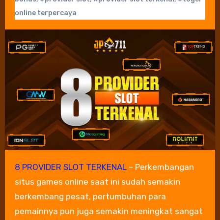
online terpercaya
8 PROVIDER SLOT TERKENAL
– Perkembangan
situs games online saat ini sudah semakin
berkembang pesat, pertumbuhan para
pemainnya pun juga semakin meningkat sangat