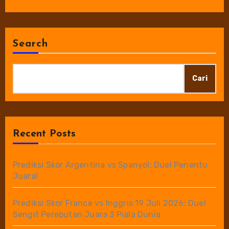
Search
Cari
Recent Posts
Prediksi Skor Argentina vs Spanyol: Duel Penentu
Juara!
Prediksi Skor France vs Inggris 19 Juli 2026: Duel
Sengit Perebutan Juara 3 Piala Dunia