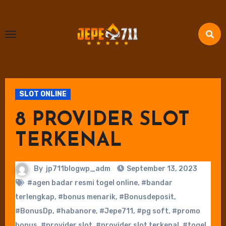
Skip
to
content
SLOT ONLINE
8 PROVIDER SLOT
TERKENAL
By
jp711blogwp_adm
September 13, 2023
#agen badar resmi togel online
,
#bandar
terlengkap
,
#bonus menarik
,
#Bonusdeposit
,
#BonusDp
,
#habanore
,
#Jepe711
,
#pg soft
,
#promo
bonus
,
#provider slot
,
#provider slot terkenal
,
#togel