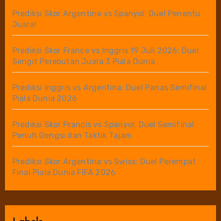
Prediksi Skor Argentina vs Spanyol: Duel Penentu
Juara!
Prediksi Skor France vs Inggris 19 Juli 2026: Duel
Sengit Perebutan Juara 3 Piala Dunia
Prediksi Inggris vs Argentina: Duel Panas Semifinal
Piala Dunia 2026
Prediksi Skor Prancis vs Spanyol: Duel Semifinal
Penuh Gengsi dan Taktik Tajam
Prediksi Skor Argentina vs Swiss: Duel Perempat
Final Piala Dunia FIFA 2026