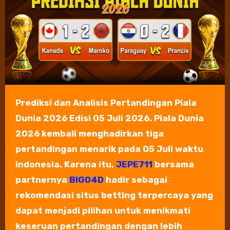
Prediksi dan Analisis Pertandingan Piala
Dunia 2026 Edisi 05 Juli 2026. Piala Dunia
2026 kembali menghadirkan tiga
pertandingan menarik pada 05 Juli waktu
Indonesia. Karena itu,
JEPE711
bersama
partnernya
BIGO4D
hadir sebagai
rekomendasi situs betting terpercaya yang
dapat menjadi pilihan untuk menikmati
keseruan pertandingan dengan lebih