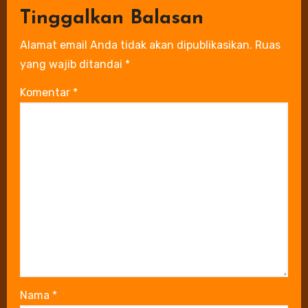
Tinggalkan Balasan
Alamat email Anda tidak akan dipublikasikan.
Ruas
yang wajib ditandai
*
Komentar
*
Nama
*