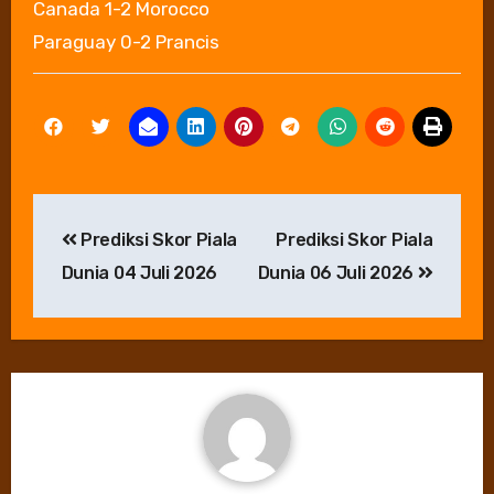
Canada 1-2 Morocco
Paraguay 0-2 Prancis
Navigasi
Prediksi Skor Piala
Prediksi Skor Piala
pos
Dunia 04 Juli 2026
Dunia 06 Juli 2026