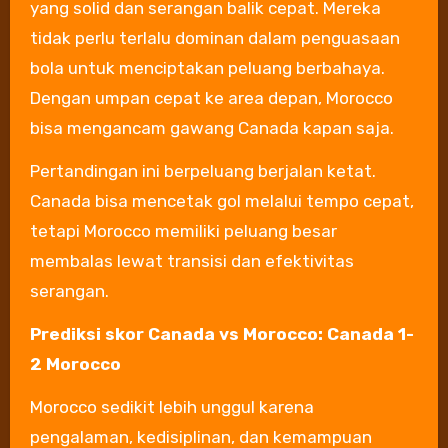
yang solid dan serangan balik cepat. Mereka
tidak perlu terlalu dominan dalam penguasaan
bola untuk menciptakan peluang berbahaya.
Dengan umpan cepat ke area depan, Morocco
bisa mengancam gawang Canada kapan saja.
Pertandingan ini berpeluang berjalan ketat.
Canada bisa mencetak gol melalui tempo cepat,
tetapi Morocco memiliki peluang besar
membalas lewat transisi dan efektivitas
serangan.
Prediksi skor Canada vs Morocco: Canada 1-
2 Morocco
Morocco sedikit lebih unggul karena
pengalaman, kedisiplinan, dan kemampuan