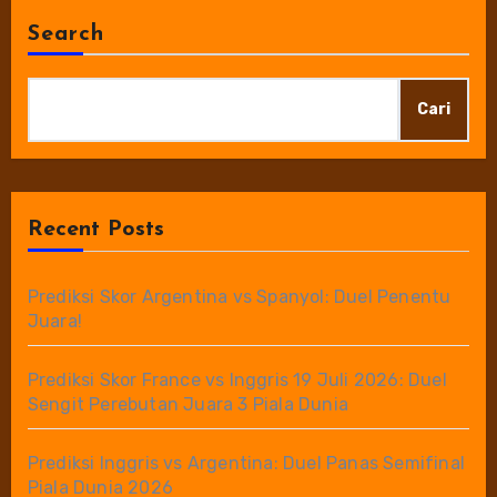
Search
Cari
Recent Posts
Prediksi Skor Argentina vs Spanyol: Duel Penentu
Juara!
Prediksi Skor France vs Inggris 19 Juli 2026: Duel
Sengit Perebutan Juara 3 Piala Dunia
Prediksi Inggris vs Argentina: Duel Panas Semifinal
Piala Dunia 2026