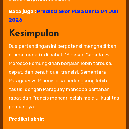
Baca juga :
Prediksi Skor Piala Dunia 04 Juli
2026
Kesimpulan
Dua pertandingan ini berpotensi menghadirkan
drama menarik di babak 16 besar. Canada vs
Morocco kemungkinan berjalan lebih terbuka,
cepat, dan penuh duel transisi. Sementara
Paraguay vs Prancis bisa berlangsung lebih
taktis, dengan Paraguay mencoba bertahan
rapat dan Prancis mencari celah melalui kualitas
pemainnya.
Prediksi akhir: