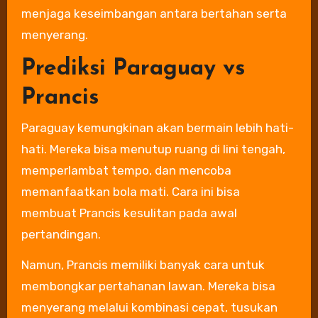
menjaga keseimbangan antara bertahan serta
menyerang.
Prediksi Paraguay vs
Prancis
Paraguay kemungkinan akan bermain lebih hati-
hati. Mereka bisa menutup ruang di lini tengah,
memperlambat tempo, dan mencoba
memanfaatkan bola mati. Cara ini bisa
membuat Prancis kesulitan pada awal
pertandingan.
Namun, Prancis memiliki banyak cara untuk
membongkar pertahanan lawan. Mereka bisa
menyerang melalui kombinasi cepat, tusukan