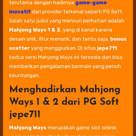
terutama dengan hadirnya
game-game
inovatif
dari provider terkenal seperti PG Soft.
Salah satu judul yang mencuri perhatian adalah
Mahjong Ways 1 & 2
, yang di kenal karena
desain unik, fitur menarik, dan tentu saja,
bonus
scatter
yang menggiurkan. Di situs
jepe711
,
kedua versi Mahjong Ways ini tersedia dan bisa
memberikan pengalaman bermain yang penuh
keuntungan.
Menghadirkan Mahjong
Ways 1 & 2 dari PG Soft
jepe711
Mahjong Ways
merupakan game slot online