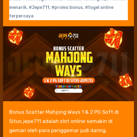
menarik
,
#Jepe711
,
#promo bonus
,
#togel online
terpercaya
Bonus Scatter Mahjong Ways 1 & 2 PG Soft di
Situs jepe711 adalah slot online semakin di
gemari oleh para penggemar judi daring,