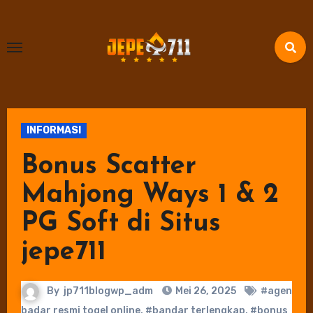
Skip
to
content
INFORMASI
Bonus Scatter
Mahjong Ways 1 & 2
PG Soft di Situs
jepe711
By
jp711blogwp_adm
Mei 26, 2025
#agen
badar resmi togel online
,
#bandar terlengkap
,
#bonus