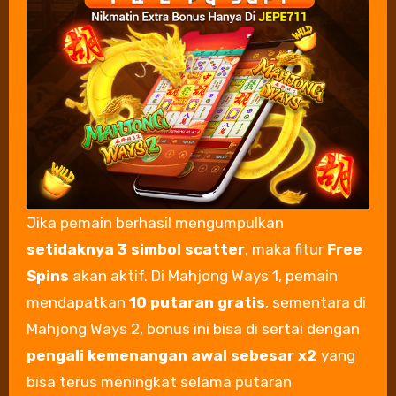
Jika pemain berhasil mengumpulkan
setidaknya 3 simbol scatter
, maka fitur
Free
Spins
akan aktif. Di Mahjong Ways 1, pemain
mendapatkan
10 putaran gratis
, sementara di
Mahjong Ways 2, bonus ini bisa di sertai dengan
pengali kemenangan awal sebesar x2
yang
bisa terus meningkat selama putaran