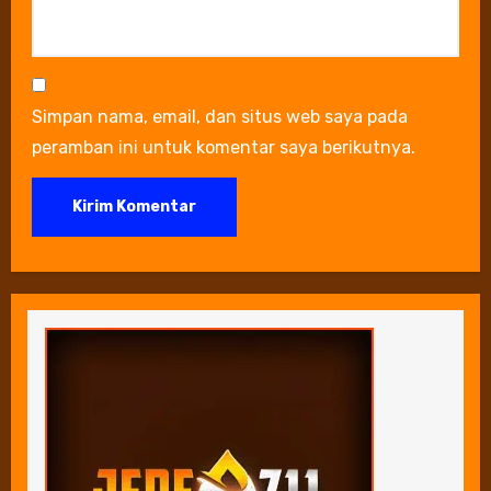
Simpan nama, email, dan situs web saya pada
peramban ini untuk komentar saya berikutnya.