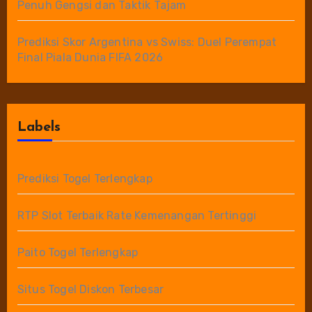
Penuh Gengsi dan Taktik Tajam
Prediksi Skor Argentina vs Swiss: Duel Perempat
Final Piala Dunia FIFA 2026
Labels
Prediksi Togel Terlengkap
RTP Slot Terbaik Rate Kemenangan Tertinggi
Paito Togel Terlengkap
Situs Togel Diskon Terbesar