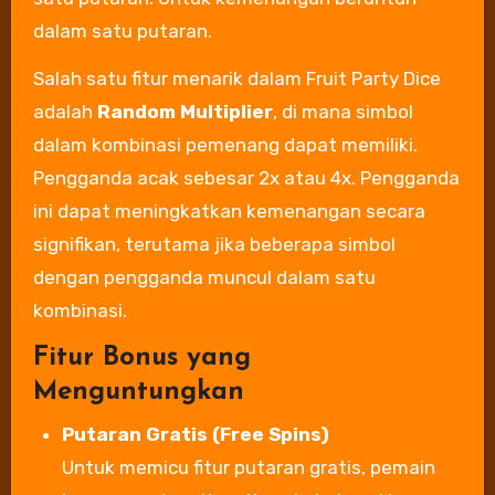
dalam satu putaran.
Salah satu fitur menarik dalam Fruit Party Dice
adalah
Random Multiplier
, di mana simbol
dalam kombinasi pemenang dapat memiliki.
Pengganda acak sebesar 2x atau 4x. Pengganda
ini dapat meningkatkan kemenangan secara
signifikan, terutama jika beberapa simbol
dengan pengganda muncul dalam satu
kombinasi.
Fitur Bonus yang
Menguntungkan
Putaran Gratis (Free Spins)
Untuk memicu fitur putaran gratis, pemain