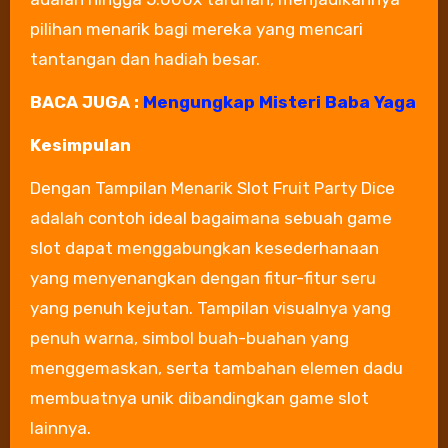
pilihan menarik bagi mereka yang mencari
tantangan dan hadiah besar.​
BACA JUGA :
Mengungkap Misteri Baba Yaga
Kesimpulan
Dengan Tampilan Menarik Slot Fruit Party Dice
adalah contoh ideal bagaimana sebuah game
slot dapat menggabungkan kesederhanaan
yang menyenangkan dengan fitur-fitur seru
yang penuh kejutan. Tampilan visualnya yang
penuh warna, simbol buah-buahan yang
menggemaskan, serta tambahan elemen dadu
membuatnya unik dibandingkan game slot
lainnya.