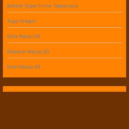
Bandar Togel Online Terpercaya
Togel Oregon
Data Macau 5D
Keluaran Macau 5D
Hasil Macau 5D