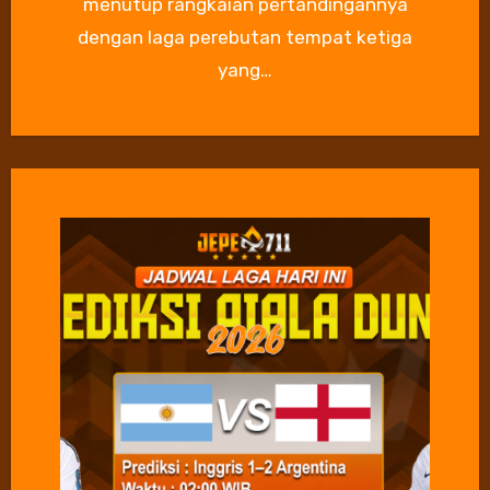
menutup rangkaian pertandingannya
dengan laga perebutan tempat ketiga
yang…