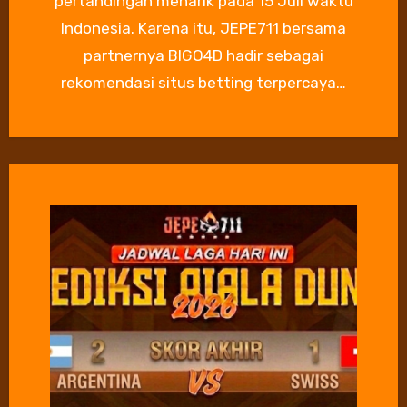
pertandingan menarik pada 15 Juli waktu
Indonesia. Karena itu, JEPE711 bersama
partnernya BIGO4D hadir sebagai
rekomendasi situs betting terpercaya…