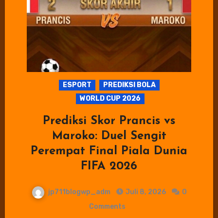
ESPORT
PREDIKSI BOLA
WORLD CUP 2026
Prediksi Skor Prancis vs
Maroko: Duel Sengit
Perempat Final Piala Dunia
FIFA 2026
jp711blogwp_adm
Juli 8, 2026
0
Comments