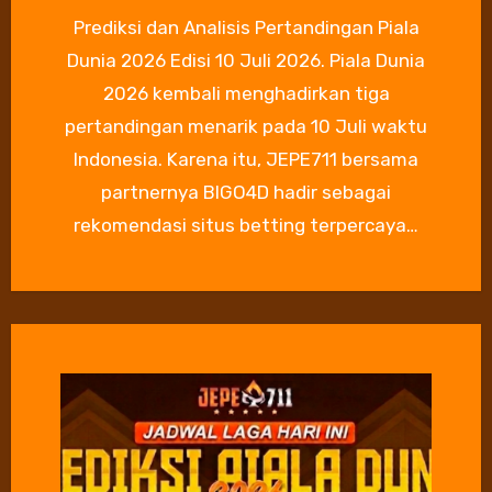
Prediksi dan Analisis Pertandingan Piala
Dunia 2026 Edisi 10 Juli 2026. Piala Dunia
2026 kembali menghadirkan tiga
pertandingan menarik pada 10 Juli waktu
Indonesia. Karena itu, JEPE711 bersama
partnernya BIGO4D hadir sebagai
rekomendasi situs betting terpercaya…