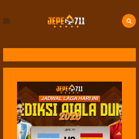
Skip
to
content
Home