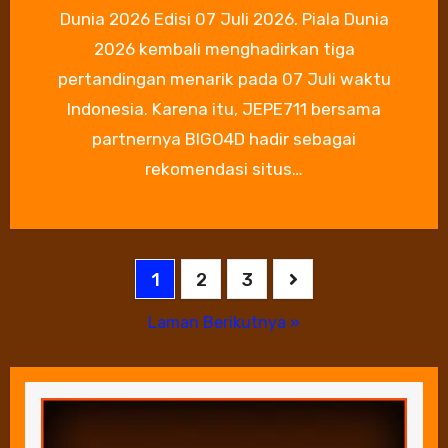
Dunia 2026 Edisi 07 Juli 2026. Piala Dunia
2026 kembali menghadirkan tiga
pertandingan menarik pada 07 Juli waktu
Indonesia. Karena itu, JEPE711 bersama
partnernya BIGO4D hadir sebagai
rekomendasi situs…
Paginasi
1
2
3
pos
Laman Berikutnya »