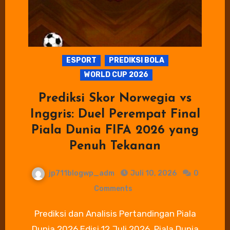
ESPORT
PREDIKSI BOLA
WORLD CUP 2026
Prediksi Skor Norwegia vs
Inggris: Duel Perempat Final
Piala Dunia FIFA 2026 yang
Penuh Tekanan
jp711blogwp_adm
Juli 10, 2026
0
Comments
Prediksi dan Analisis Pertandingan Piala
Dunia 2026 Edisi 12 Juli 2026. Piala Dunia