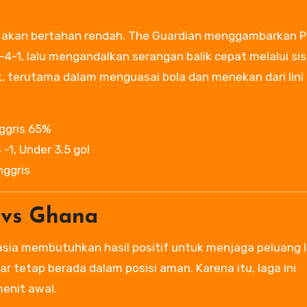
 akan bertahan rendah. The Guardian menggambarkan
4-1, lalu mengandalkan serangan balik cepat melalui sis
aik, terutama dalam menguasai bola dan menekan dari lini
ggris 65%
-1, Under 3.5 gol
nggris
a vs Ghana
oasia membutuhkan hasil positif untuk menjaga peluang l
r tetap berada dalam posisi aman. Karena itu, laga ini
menit awal.