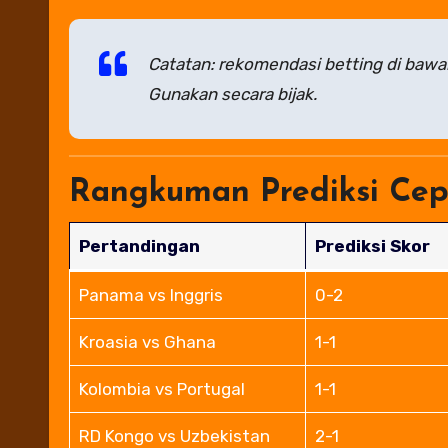
Catatan: rekomendasi betting di bawah
Gunakan secara bijak.
Rangkuman Prediksi Cep
Pertandingan
Prediksi Skor
Panama vs Inggris
0-2
Kroasia vs Ghana
1-1
Kolombia vs Portugal
1-1
RD Kongo vs Uzbekistan
2-1