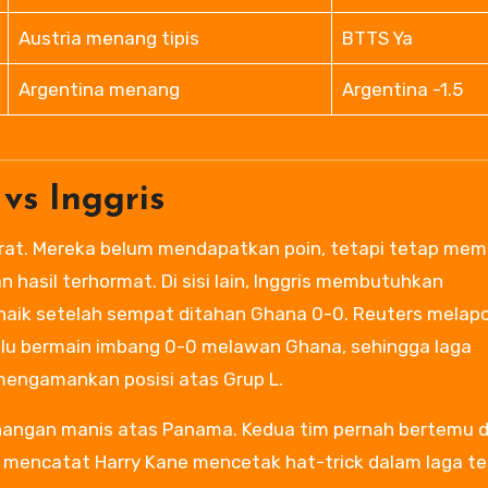
Austria menang tipis
BTTS Ya
Argentina menang
Argentina -1.5
 vs Inggris
rat. Mereka belum mendapatkan poin, tetapi tetap memil
hasil terhormat. Di sisi lain, Inggris membutuhkan
ik setelah sempat ditahan Ghana 0-0. Reuters melap
lalu bermain imbang 0-0 melawan Ghana, sehingga laga
ngamankan posisi atas Grup L.
kenangan manis atas Panama. Kedua tim pernah bertemu di
N mencatat Harry Kane mencetak hat-trick dalam laga te