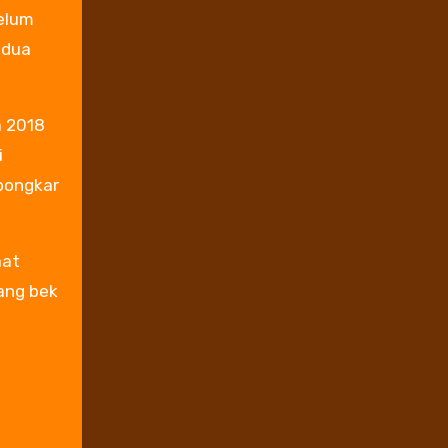
belum
edua
a 2018
i
bongkar
aat
ang bek