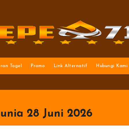
ran Togel
Promo
Link Alternatif
Hubungi Kami
Dunia 28 Juni 2026