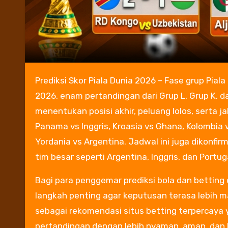
Prediksi Skor Piala Dunia 2026 – Fase grup Piala Dunia 2026 memasuki laga penentuan. Pada jadwal 28 Juni
2026, enam pertandingan dari Grup L, Grup K, 
menentukan posisi akhir, peluang lolos, serta j
Panama vs Inggris, Kroasia vs Ghana, Kolombia v
Yordania vs Argentina. Jadwal ini juga dikonfi
tim besar seperti Argentina, Inggris, dan Portug
Bagi para penggemar prediksi bola dan betting
langkah penting agar keputusan terasa lebih m
sebagai rekomendasi situs betting terpercaya 
pertandingan dengan lebih nyaman, aman, dan b