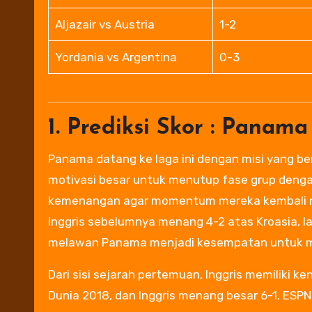
Aljazair vs Austria
1-2
Yordania vs Argentina
0-3
1. Prediksi Skor : Panama
Panama datang ke laga ini dengan misi yang be
motivasi besar untuk menutup fase grup dengan 
kemenangan agar momentum mereka kembali na
Inggris sebelumnya menang 4-2 atas Kroasia, 
melawan Panama menjadi kesempatan untuk me
Dari sisi sejarah pertemuan, Inggris memiliki 
Dunia 2018, dan Inggris menang besar 6-1. ESP