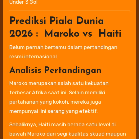
Under 3 Gol
Prediksi Piala Dunia
2026 : Maroko vs Haiti
Belum pernah bertemu dalam pertandingan
resmi internasional.
Analisis Pertandingan
Maroko merupakan salah satu kekuatan
terbesar Afrika saat ini. Selain memiliki
pertahanan yang kokoh, mereka juga
mempunyai lini serang yang efektif.
Sebaliknya, Haiti masih berada satu level di
bawah Maroko dari segi kualitas skuad maupun