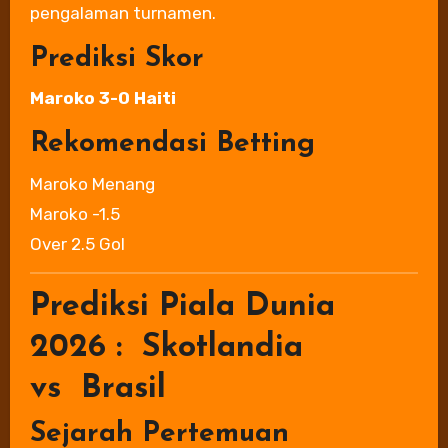
pengalaman turnamen.
Prediksi Skor
Maroko 3-0 Haiti
Rekomendasi Betting
Maroko Menang
Maroko -1.5
Over 2.5 Gol
Prediksi Piala Dunia
2026 : Skotlandia
vs Brasil
Sejarah Pertemuan