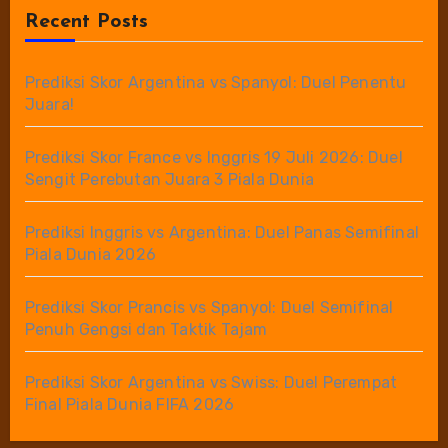
Recent Posts
Prediksi Skor Argentina vs Spanyol: Duel Penentu
Juara!
Prediksi Skor France vs Inggris 19 Juli 2026: Duel
Sengit Perebutan Juara 3 Piala Dunia
Prediksi Inggris vs Argentina: Duel Panas Semifinal
Piala Dunia 2026
Prediksi Skor Prancis vs Spanyol: Duel Semifinal
Penuh Gengsi dan Taktik Tajam
Prediksi Skor Argentina vs Swiss: Duel Perempat
Final Piala Dunia FIFA 2026