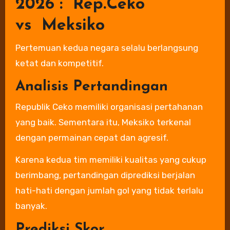
2026 : Rep.Ceko
vs Meksiko
Pertemuan kedua negara selalu berlangsung
ketat dan kompetitif.
Analisis Pertandingan
Republik Ceko memiliki organisasi pertahanan
yang baik. Sementara itu, Meksiko terkenal
dengan permainan cepat dan agresif.
Karena kedua tim memiliki kualitas yang cukup
berimbang, pertandingan diprediksi berjalan
hati-hati dengan jumlah gol yang tidak terlalu
banyak.
Prediksi Skor