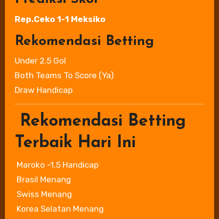
Rep.Ceko 1-1 Meksiko
Rekomendasi Betting
Under 2.5 Gol
Both Teams To Score (Ya)
Draw Handicap
Rekomendasi Betting
Terbaik Hari Ini
Maroko -1.5 Handicap
Brasil Menang
Swiss Menang
Korea Selatan Menang