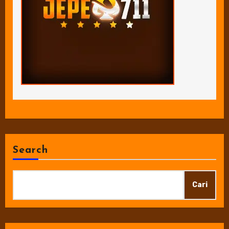
Search
Cari