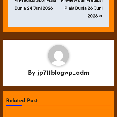
Prediksi Skor Piala
Preview dan Prediksi
pos
Dunia 24 Juni 2026
Piala Dunia 26 Juni
2026
By
jp711blogwp_adm
Related Post