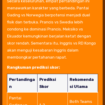
Secara keseluruhan, empat pertandingan ini
menawarkan karakter yang berbeda. Pantai
Gading vs Norwegia berpotensi menjadi duel
fisik dan terbuka. Prancis vs Swedia lebih
condong ke dominasi Prancis. Meksiko vs
Ekuador kemungkinan berjalan ketat dengan
skor rendah. Sementara itu, Inggris vs RD Kongo
akan menguji kesabaran Inggris dalam
membongkar pertahanan rapat.
Rangkuman prediksi skor:
Pertandinga
Prediksi
Rekomenda
n
Skor
si Utama
Pantai
Both Teams
Gading vs
1-2