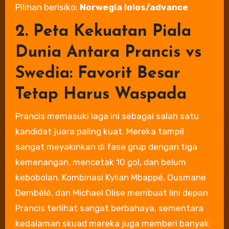
Pilihan berisiko:
Norwegia lolos/advance
2. Peta Kekuatan Piala
Dunia Antara Prancis vs
Swedia: Favorit Besar
Tetap Harus Waspada
Prancis memasuki laga ini sebagai salah satu
kandidat juara paling kuat. Mereka tampil
sangat meyakinkan di fase grup dengan tiga
kemenangan, mencetak 10 gol, dan belum
kebobolan. Kombinasi Kylian Mbappé, Ousmane
Dembélé, dan Michael Olise membuat lini depan
Prancis terlihat sangat berbahaya, sementara
kedalaman skuad mereka juga memberi banyak