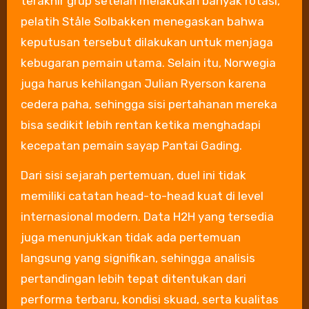
terakhir grup setelah melakukan banyak rotasi,
pelatih Ståle Solbakken menegaskan bahwa
keputusan tersebut dilakukan untuk menjaga
kebugaran pemain utama. Selain itu, Norwegia
juga harus kehilangan Julian Ryerson karena
cedera paha, sehingga sisi pertahanan mereka
bisa sedikit lebih rentan ketika menghadapi
kecepatan pemain sayap Pantai Gading.
Dari sisi sejarah pertemuan, duel ini tidak
memiliki catatan head-to-head kuat di level
internasional modern. Data H2H yang tersedia
juga menunjukkan tidak ada pertemuan
langsung yang signifikan, sehingga analisis
pertandingan lebih tepat ditentukan dari
performa terbaru, kondisi skuad, serta kualitas