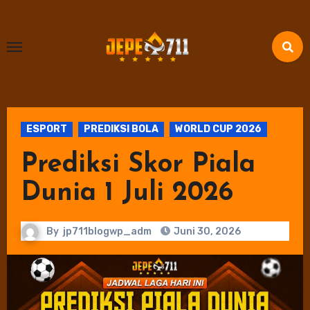
Skip
to
content
ESPORT
PREDIKSI BOLA
WORLD CUP 2026
Prediksi Skor Piala
Dunia 1 Juli 2026
By
jp711blogwp_adm
Juni 30, 2026