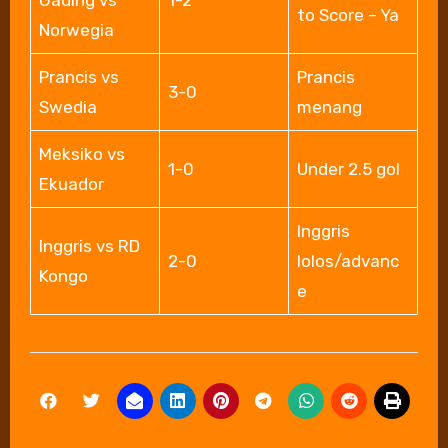
to Score – Ya
Norwegia
Prancis vs
Prancis
3-0
Swedia
menang
Meksiko vs
1-0
Under 2.5 gol
Ekuador
Inggris
Inggris vs RD
2-0
lolos/advanc
Kongo
e