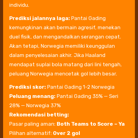
individu.
Prediksi jalannya laga:
Pantai Gading
kemungkinan akan bermain agresif, menekan
duel fisik, dan mengandalkan serangan cepat.
Akan tetapi, Norwegia memiliki keunggulan
dalam penyelesaian akhir. Jika Haaland
mendapat suplai bola matang dari lini tengah,
peluang Norwegia mencetak gol lebih besar.
Prediksi skor:
Pantai Gading 1-2 Norwegia
Peluang menang:
Pantai Gading 35% — Seri
28% — Norwegia 37%
Rekomendasi betting:
Pasar paling aman:
Both Teams to Score – Ya
Pilihan alternatif:
Over 2 gol