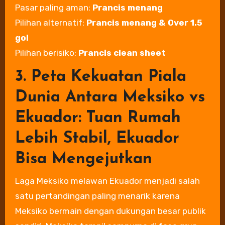
Pasar paling aman:
Prancis menang
Pilihan alternatif:
Prancis menang & Over 1.5
gol
Pilihan berisiko:
Prancis clean sheet
3. Peta Kekuatan Piala
Dunia Antara Meksiko vs
Ekuador: Tuan Rumah
Lebih Stabil, Ekuador
Bisa Mengejutkan
Laga Meksiko melawan Ekuador menjadi salah
satu pertandingan paling menarik karena
Meksiko bermain dengan dukungan besar publik