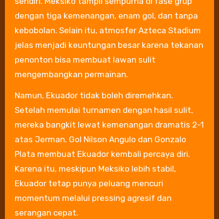
sendiri. Meksiko tampil sempurna di fase grup
dengan tiga kemenangan, enam gol, dan tanpa
kebobolan. Selain itu, atmosfer Azteca Stadium
jelas menjadi keuntungan besar karena tekanan
penonton bisa membuat lawan sulit
mengembangkan permainan.
Namun, Ekuador tidak boleh diremehkan.
Setelah memulai turnamen dengan hasil sulit,
mereka bangkit lewat kemenangan dramatis 2-1
atas Jerman. Gol Nilson Angulo dan Gonzalo
Plata membuat Ekuador kembali percaya diri.
Karena itu, meskipun Meksiko lebih stabil,
Ekuador tetap punya peluang mencuri
momentum melalui pressing agresif dan
serangan cepat.