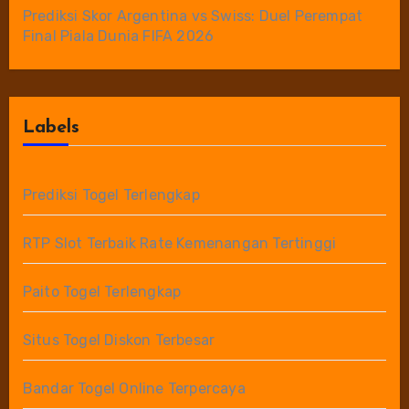
Prediksi Skor Argentina vs Swiss: Duel Perempat
Final Piala Dunia FIFA 2026
Labels
Prediksi Togel Terlengkap
RTP Slot Terbaik Rate Kemenangan Tertinggi
Paito Togel Terlengkap
Situs Togel Diskon Terbesar
Bandar Togel Online Terpercaya