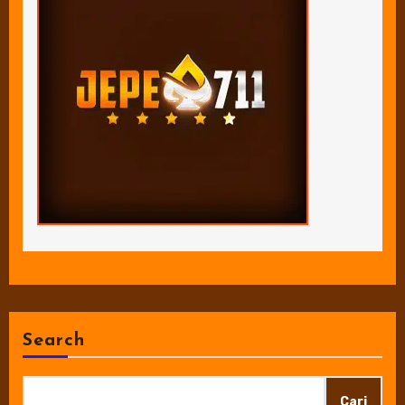
Search
Cari