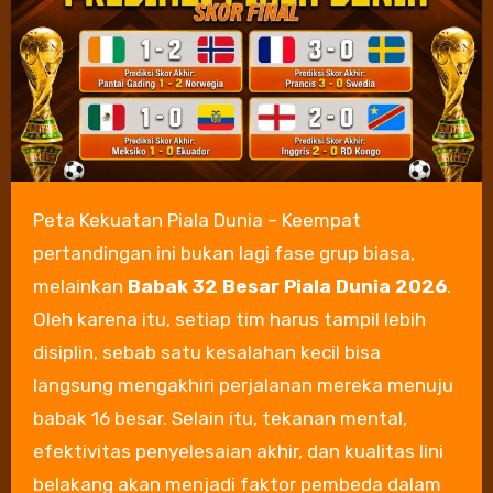
Peta Kekuatan Piala Dunia – Keempat
pertandingan ini bukan lagi fase grup biasa,
melainkan
Babak 32 Besar Piala Dunia 2026
.
Oleh karena itu, setiap tim harus tampil lebih
disiplin, sebab satu kesalahan kecil bisa
langsung mengakhiri perjalanan mereka menuju
babak 16 besar. Selain itu, tekanan mental,
efektivitas penyelesaian akhir, dan kualitas lini
belakang akan menjadi faktor pembeda dalam