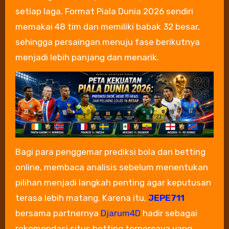
setiap laga. Format Piala Dunia 2026 sendiri
memakai 48 tim dan memiliki babak 32 besar,
sehingga persaingan menuju fase berikutnya
menjadi lebih panjang dan menarik.
Bagi para penggemar prediksi bola dan betting
online, membaca analisis sebelum menentukan
pilihan menjadi langkah penting agar keputusan
terasa lebih matang. Karena itu,
JEPE711
bersama partnernya
Djarum4D
hadir sebagai
rekomendasi situs betting terpercaya yang