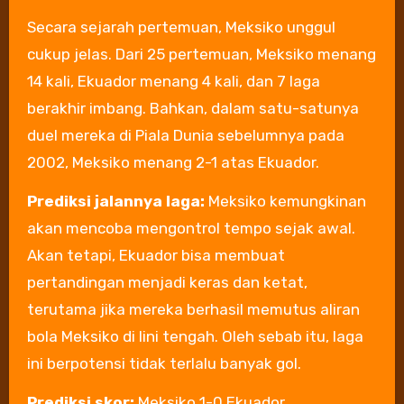
Secara sejarah pertemuan, Meksiko unggul
cukup jelas. Dari 25 pertemuan, Meksiko menang
14 kali, Ekuador menang 4 kali, dan 7 laga
berakhir imbang. Bahkan, dalam satu-satunya
duel mereka di Piala Dunia sebelumnya pada
2002, Meksiko menang 2-1 atas Ekuador.
Prediksi jalannya laga:
Meksiko kemungkinan
akan mencoba mengontrol tempo sejak awal.
Akan tetapi, Ekuador bisa membuat
pertandingan menjadi keras dan ketat,
terutama jika mereka berhasil memutus aliran
bola Meksiko di lini tengah. Oleh sebab itu, laga
ini berpotensi tidak terlalu banyak gol.
Prediksi skor:
Meksiko 1-0 Ekuador