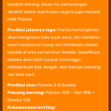
berakhir imbang. Selain itu, kemenangan
terakhir dalam duel kedua negara juga menjadi
milik Prancis.
Prediksi jalannya laga:
Prancis kemungkinan
akan menguasai bola sejak awal, lalu menekan
lewat kecepatan sayap dan kombinasi umpan
pendek di area pertahanan Swedia. Sebaliknya,
Swedia akan lebih banyak menunggu,
memperkuat blok tengah, dan mencari peluang
dari bola mati.
Prediksi skor:
Prancis 3-0 Swedia
Peluang menang:
Prancis 70% — Seri 18% —
Swedia 12%
Rekomendasi betting: