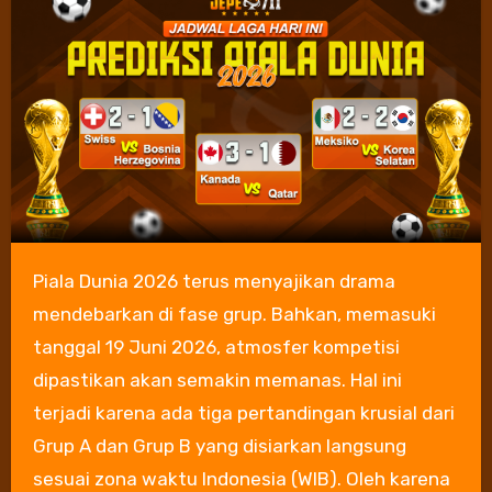
Piala Dunia 2026 terus menyajikan drama
mendebarkan di fase grup. Bahkan, memasuki
tanggal 19 Juni 2026, atmosfer kompetisi
dipastikan akan semakin memanas. Hal ini
terjadi karena ada tiga pertandingan krusial dari
Grup A dan Grup B yang disiarkan langsung
sesuai zona waktu Indonesia (WIB). Oleh karena