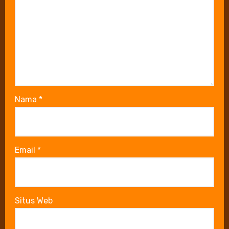
Nama
*
Email
*
Situs Web