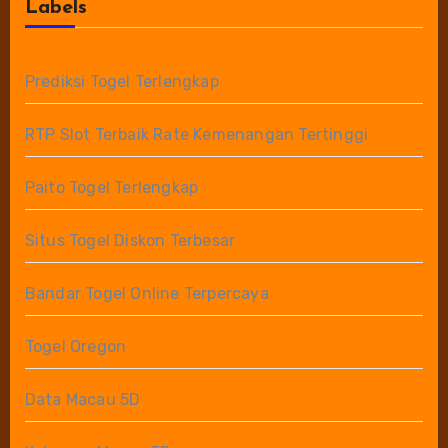
Labels
Prediksi Togel Terlengkap
RTP Slot Terbaik Rate Kemenangan Tertinggi
Paito Togel Terlengkap
Situs Togel Diskon Terbesar
Bandar Togel Online Terpercaya
Togel Oregon
Data Macau 5D