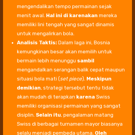
mengendalikan tempo permainan sejak
menit awal.
Hal ini di karenakan
mereka
memiliki lini tengah yang sangat dinamis
untuk mengalirkan bola.
Analisis Taktis:
Dalam laga ini, Bosnia
kemungkinan besar akan memilih untuk
bermain lebih menunggu
sambil
mengandalkan serangan balik cepat maupun
situasi bola mati (
set piece
).
Meskipun
demikian
, strategi tersebut tentu tidak
akan mudah di terapkan
karena
Swiss
memiliki organisasi permainan yang sangat
disiplin.
Selain itu
, pengalaman matang
Swiss di berbagai turnamen mayor biasanya
selalu menjadi pembeda utama.
Oleh