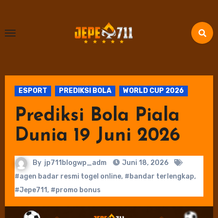
Skip
to
content
ESPORT
PREDIKSI BOLA
WORLD CUP 2026
Prediksi Bola Piala
Dunia 19 Juni 2026
By
jp711blogwp_adm
Juni 18, 2026
#agen badar resmi togel online
,
#bandar terlengkap
,
#Jepe711
,
#promo bonus