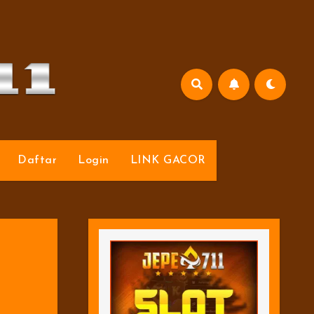
Daftar
Login
LINK GACOR