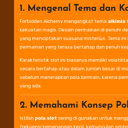
1. Mengenal Tema dan Ka
Forbidden Alchemy mengangkat tema
alkimia
kekuatan magis. Desain permainan di penuhi de
yang menciptakan suasana misterius. Tema ini
permainan yang terasa bertahap dan penuh kej
Karakteristik slot ini biasanya memiliki volati
secara bertahap atau dalam jumlah besar di m
sebelum menerapkan pola bermain, karena pem
yang ada.
2. Memahami Konsep Pol
Istilah
pola slot
sering di gunakan untuk meng
frekuensi kemenangan kecil, kemunculan simbol