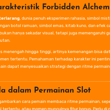
rakteristik Forbidden Alchem
 terlarang
, dunia penuh eksperimen rahasia, simbol mist
ngan botol ramuan, simbol emas, kitab kuno, dan efek 
 bukan hanya sekadar visual, tetapi juga memengaruhi g
utan.
litas menengah hingga tinggi, artinya kemenangan bisa da
omen tertentu. Pemahaman terhadap karakter ini penti
ain dapat menyesuaikan strategi dengan ritme permai
a dalam Permainan Slot
gambarkan cara pemain membaca ritme permainan, sepe
 tertentu, atau momen munculnya fitur bonus. Perlu di