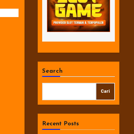
Search
Cari
Recent Posts