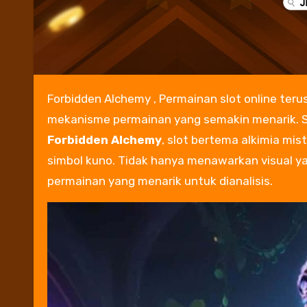
Forbidden Alchemy , Permainan slot online terus berkembang dengan menghadirkan tema-tema unik dan
mekanisme permainan yang semakin menarik. Sa
Forbidden Alchemy
, slot bertema alkimia mis
simbol kuno. Tidak hanya menawarkan visual ya
permainan yang menarik untuk dianalisis.