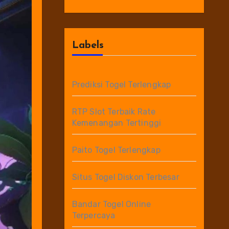
Labels
Prediksi Togel Terlengkap
RTP Slot Terbaik Rate
Kemenangan Tertinggi
Paito Togel Terlengkap
Situs Togel Diskon Terbesar
Bandar Togel Online
Terpercaya