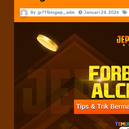
By
jp711blogwp_adm
Januari 24, 2026