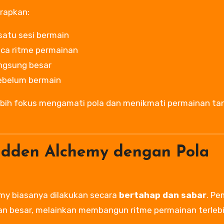
erapkan:
satu sesi bermain
ca ritme permainan
angsung besar
ebelum bermain
ebih fokus mengamati pola dan menikmati permainan ta
rbidden Alchemy dengan Pola
emy biasanya dilakukan secara
bertahap dan sabar
. Pe
an besar, melainkan membangun ritme permainan terleb