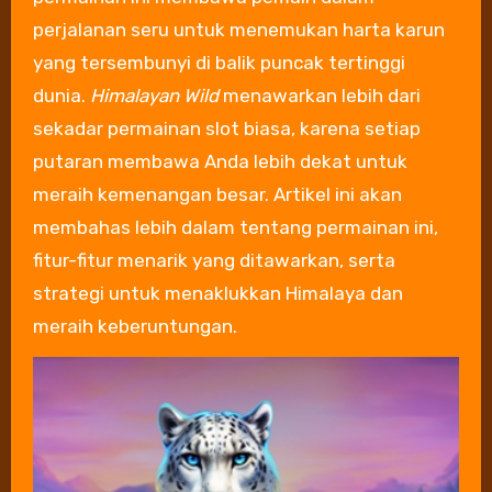
perjalanan seru untuk menemukan harta karun
yang tersembunyi di balik puncak tertinggi
dunia.
Himalayan Wild
menawarkan lebih dari
sekadar permainan slot biasa, karena setiap
putaran membawa Anda lebih dekat untuk
meraih kemenangan besar. Artikel ini akan
membahas lebih dalam tentang permainan ini,
fitur-fitur menarik yang ditawarkan, serta
strategi untuk menaklukkan Himalaya dan
meraih keberuntungan.