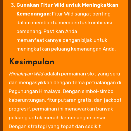
Gunakan Fitur Wild untuk Meningkatkan
Kemenangan
: Fitur Wild sangat penting
dalam membantu membentuk kombinasi
pemenang. Pastikan Anda
memanfaatkannya dengan bijak untuk
meningkatkan peluang kemenangan Anda.
Kesimpulan
Himalayan Wild
adalah permainan slot yang seru
dan mengasyikkan dengan tema petualangan di
Pegunungan Himalaya. Dengan simbol-simbol
keberuntungan, fitur putaran gratis, dan jackpot
progresif, permainan ini menawarkan banyak
peluang untuk meraih kemenangan besar.
Dengan strategi yang tepat dan sedikit