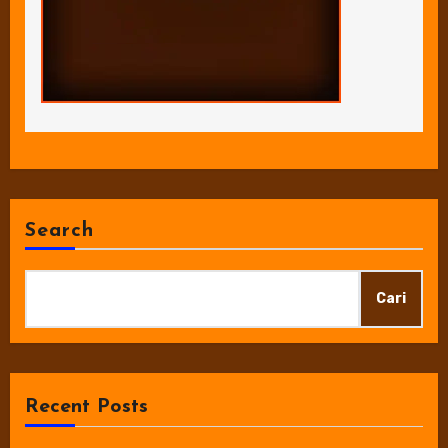
Search
Cari
Recent Posts