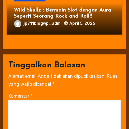
Wild Skullz : Bermain Slot dengan Aura
Seperti Seorang Rock and Roll!!
jp711blogwp_adm
April 5, 2026
Tinggalkan Balasan
Alamat email Anda tidak akan dipublikasikan.
Ruas
yang wajib ditandai
*
Komentar
*