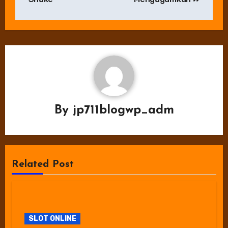
By
jp711blogwp_adm
Related Post
SLOT ONLINE