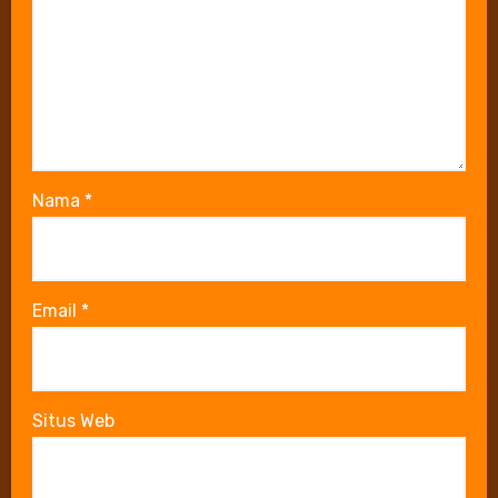
Nama
*
Email
*
Situs Web