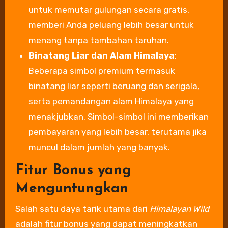
untuk memutar gulungan secara gratis,
memberi Anda peluang lebih besar untuk
menang tanpa tambahan taruhan.
Binatang Liar dan Alam Himalaya
:
Beberapa simbol premium termasuk
binatang liar seperti beruang dan serigala,
serta pemandangan alam Himalaya yang
menakjubkan. Simbol-simbol ini memberikan
pembayaran yang lebih besar, terutama jika
muncul dalam jumlah yang banyak.
Fitur Bonus yang
Menguntungkan
Salah satu daya tarik utama dari
Himalayan Wild
adalah fitur bonus yang dapat meningkatkan