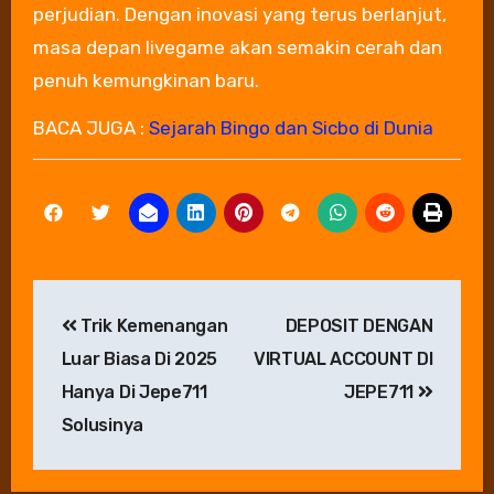
perjudian. Dengan inovasi yang terus berlanjut,
masa depan livegame akan semakin cerah dan
penuh kemungkinan baru.
BACA JUGA :
Sejarah Bingo dan Sicbo di Dunia
Navigasi
Trik Kemenangan
DEPOSIT DENGAN
pos
Luar Biasa Di 2025
VIRTUAL ACCOUNT DI
Hanya Di Jepe711
JEPE711
Solusinya