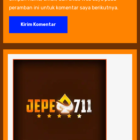
peramban ini untuk komentar saya berikutnya.