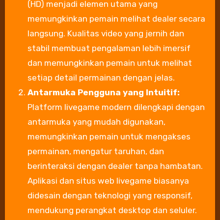
(HD) menjadi elemen utama yang
memungkinkan pemain melihat dealer secara
langsung. Kualitas video yang jernih dan
stabil membuat pengalaman lebih imersif
dan memungkinkan pemain untuk melihat
setiap detail permainan dengan jelas.
Antarmuka Pengguna yang Intuitif:
Platform livegame modern dilengkapi dengan
antarmuka yang mudah digunakan,
memungkinkan pemain untuk mengakses
permainan, mengatur taruhan, dan
berinteraksi dengan dealer tanpa hambatan.
Aplikasi dan situs web livegame biasanya
didesain dengan teknologi yang responsif,
mendukung perangkat desktop dan seluler.