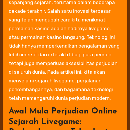
sepanjang sejarah, terutama dalam beberapa
dekade terakhir. Salah satu inovasi terbesar
yang telah mengubah cara kita menikmati
permainan kasino adalah hadirnya livegame,
atau permainan kasino langsung. Teknologi ini
tidak hanya memperkenalkan pengalaman yang
lebih imersif dan interaktif bagi para pemain,
tetapi juga memperluas aksesibilitas perjudian
di seluruh dunia. Pada artikel ini, kita akan
menyelami sejarah livegame, perjalanan
perkembangannya, dan bagaimana teknologi
telah memengaruhi dunia perjudian modern.
Awal Mula Perjudian Online
Sejarah Livegame: