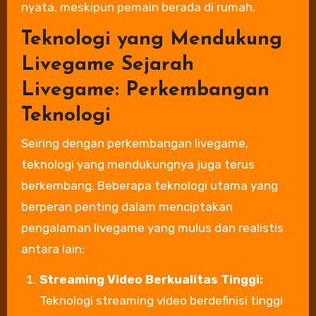
nyata, meskipun pemain berada di rumah.
Teknologi yang Mendukung
Livegame
Sejarah
Livegame: Perkembangan
Teknologi
Seiring dengan perkembangan livegame,
teknologi yang mendukungnya juga terus
berkembang. Beberapa teknologi utama yang
berperan penting dalam menciptakan
pengalaman livegame yang mulus dan realistis
antara lain:
Streaming Video Berkualitas Tinggi:
Teknologi streaming video berdefinisi tinggi