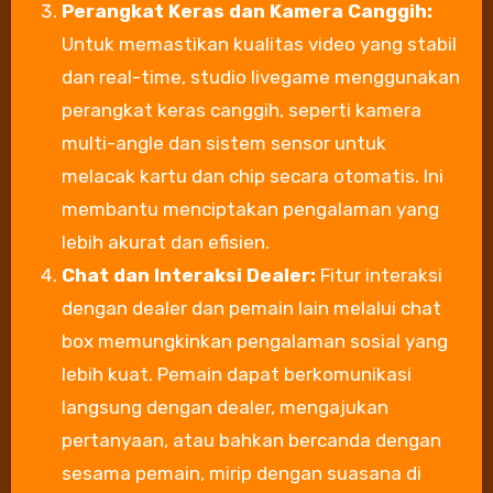
Perangkat Keras dan Kamera Canggih:
Untuk memastikan kualitas video yang stabil
dan real-time, studio livegame menggunakan
perangkat keras canggih, seperti kamera
multi-angle dan sistem sensor untuk
melacak kartu dan chip secara otomatis. Ini
membantu menciptakan pengalaman yang
lebih akurat dan efisien.
Chat dan Interaksi Dealer:
Fitur interaksi
dengan dealer dan pemain lain melalui chat
box memungkinkan pengalaman sosial yang
lebih kuat. Pemain dapat berkomunikasi
langsung dengan dealer, mengajukan
pertanyaan, atau bahkan bercanda dengan
sesama pemain, mirip dengan suasana di