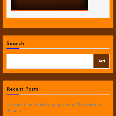
Search
Cari
Recent Posts
Strategi Live Roulette yang Sering Terlewatkan
Pemain