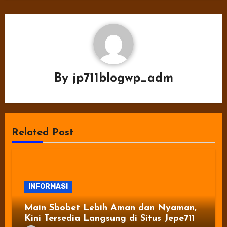
By
jp711blogwp_adm
Related Post
INFORMASI
Main Sbobet Lebih Aman dan Nyaman,
Kini Tersedia Langsung di Situs Jepe711