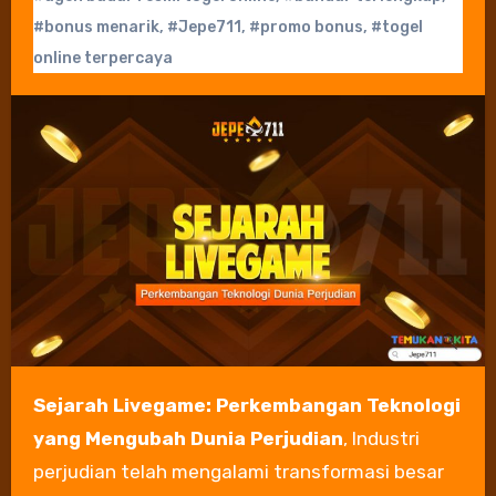
#bonus menarik
,
#Jepe711
,
#promo bonus
,
#togel
online terpercaya
Sejarah Livegame: Perkembangan Teknologi
yang Mengubah Dunia Perjudian
, Industri
perjudian telah mengalami transformasi besar