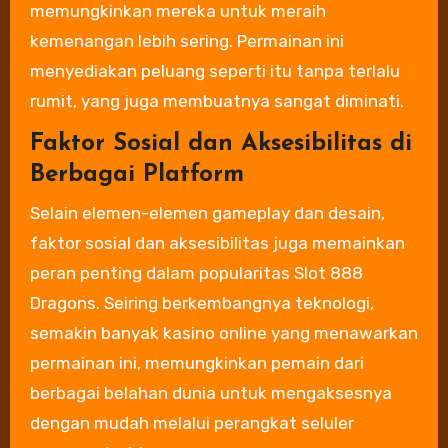
memungkinkan mereka untuk meraih
kemenangan lebih sering. Permainan ini
menyediakan peluang seperti itu tanpa terlalu
rumit, yang juga membuatnya sangat diminati.
Faktor Sosial dan Aksesibilitas di
Berbagai Platform
Selain elemen-elemen gameplay dan desain,
faktor sosial dan aksesibilitas juga memainkan
peran penting dalam popularitas Slot 888
Dragons. Seiring berkembangnya teknologi,
semakin banyak kasino online yang menawarkan
permainan ini, memungkinkan pemain dari
berbagai belahan dunia untuk mengaksesnya
dengan mudah melalui perangkat seluler