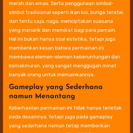
merah dan emas. Serta penggunaan simbol-
simbol tradisional seperti ikan koi, bunga teratai,
dan tentu saja, naga, menciptakan suasana
yang menarik dan memikat bagi para pemain.
Hal ini bukan hanya soal estetika, tetapi juga
memberikan kesan bahwa permainan ini
membawa elemen-elemen keberuntungan dan
kemakmuran, yang sangat menggugah minat
banyak orang untuk memainkannya.
Gameplay yang Sederhana
namun Menantang
Keberhasilan permainan ini tidak hanya terletak
pada desainnya, tetapi juga pada gameplay
yang sederhana namun tetap memberikan