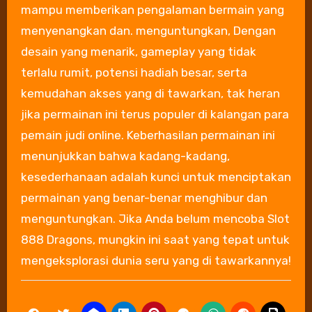
mampu memberikan pengalaman bermain yang
menyenangkan dan. menguntungkan, Dengan
desain yang menarik, gameplay yang tidak
terlalu rumit, potensi hadiah besar, serta
kemudahan akses yang di tawarkan, tak heran
jika permainan ini terus populer di kalangan para
pemain judi online. Keberhasilan permainan ini
menunjukkan bahwa kadang-kadang,
kesederhanaan adalah kunci untuk menciptakan
permainan yang benar-benar menghibur dan
menguntungkan. Jika Anda belum mencoba Slot
888 Dragons, mungkin ini saat yang tepat untuk
mengeksplorasi dunia seru yang di tawarkannya!