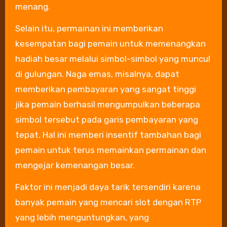
menang.
Selain itu, permainan ini memberikan
kesempatan bagi pemain untuk memenangkan
hadiah besar melalui simbol-simbol yang muncul
di gulungan. Naga emas, misalnya, dapat
memberikan pembayaran yang sangat tinggi
jika pemain berhasil mengumpulkan beberapa
simbol tersebut pada garis pembayaran yang
tepat. Hal ini memberi insentif tambahan bagi
pemain untuk terus memainkan permainan dan
mengejar kemenangan besar.
Faktor ini menjadi daya tarik tersendiri karena
banyak pemain yang mencari slot dengan RTP
yang lebih menguntungkan, yang