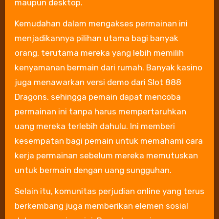
maupun desktop.
Kemudahan dalam mengakses permainan ini
menjadikannya pilihan utama bagi banyak
orang, terutama mereka yang lebih memilih
kenyamanan bermain dari rumah. Banyak kasino
juga menawarkan versi demo dari Slot 888
Dragons, sehingga pemain dapat mencoba
permainan ini tanpa harus mempertaruhkan
uang mereka terlebih dahulu. Ini memberi
kesempatan bagi pemain untuk memahami cara
kerja permainan sebelum mereka memutuskan
untuk bermain dengan uang sungguhan.
Selain itu, komunitas perjudian online yang terus
berkembang juga memberikan elemen sosial