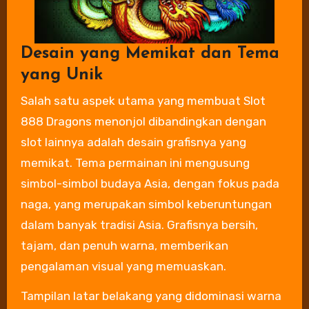
Desain yang Memikat dan Tema
yang Unik
Salah satu aspek utama yang membuat Slot
888 Dragons menonjol dibandingkan dengan
slot lainnya adalah desain grafisnya yang
memikat. Tema permainan ini mengusung
simbol-simbol budaya Asia, dengan fokus pada
naga, yang merupakan simbol keberuntungan
dalam banyak tradisi Asia. Grafisnya bersih,
tajam, dan penuh warna, memberikan
pengalaman visual yang memuaskan.
Tampilan latar belakang yang didominasi warna