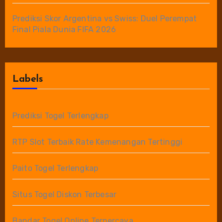
Prediksi Skor Argentina vs Swiss: Duel Perempat
Final Piala Dunia FIFA 2026
Labels
Prediksi Togel Terlengkap
RTP Slot Terbaik Rate Kemenangan Tertinggi
Paito Togel Terlengkap
Situs Togel Diskon Terbesar
Bandar Togel Online Terpercaya