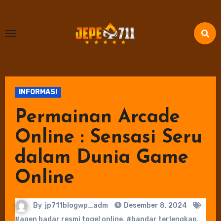
Skip
to
content
INFORMASI
Permainan Arcade
Online : Sensasi Seru
dalam Dunia Game
Online
By
jp711blogwp_adm
Desember 8, 2024
#agen badar resmi togel online
,
#bandar terlengkap
,