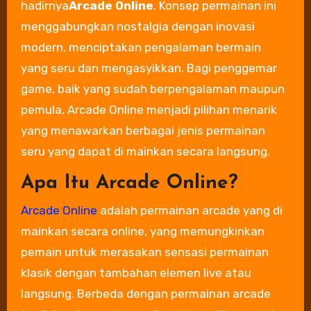
hadirnya
Arcade Online
. Konsep permainan ini
menggabungkan nostalgia dengan inovasi
modern, menciptakan pengalaman bermain
yang seru dan mengasyikkan. Bagi penggemar
game, baik yang sudah berpengalaman maupun
pemula, Arcade Online menjadi pilihan menarik
yang menawarkan berbagai jenis permainan
seru yang dapat di mainkan secara langsung.
Apa Itu Arcade Online?
Arcade Online
adalah permainan arcade yang di
mainkan secara online, yang memungkinkan
pemain untuk merasakan sensasi permainan
klasik dengan tambahan elemen live atau
langsung. Berbeda dengan permainan arcade