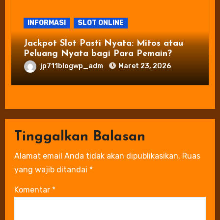
INFORMASI
SLOT ONLINE
Jackpot Slot Pasti Nyata: Mitos atau
Peluang Nyata bagi Para Pemain?
jp711blogwp_adm
Maret 23, 2026
Tinggalkan Balasan
Alamat email Anda tidak akan dipublikasikan.
Ruas
yang wajib ditandai
*
Komentar
*