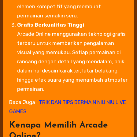
elemen kompetitif yang membuat
permainan semakin seru.
Grafis Berkualitas Tinggi
Arcade Online menggunakan teknologi grafis
terbaru untuk memberikan pengalaman
visual yang memukau. Setiap permainan di
rancang dengan detail yang mendalam, baik
dalam hal desain karakter, latar belakang,
hingga efek suara yang menambah atmosfer
permainan.
Baca Juga :
TRIK DAN TIPS BERMAIN NIU NIU LIVE
GAMES
Kenapa Memilih Arcade
Online?