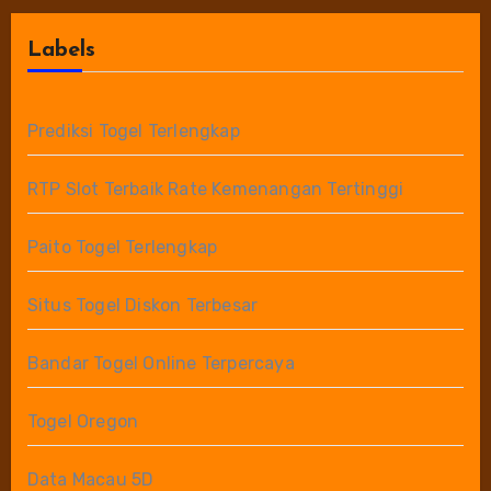
Labels
Prediksi Togel Terlengkap
RTP Slot Terbaik Rate Kemenangan Tertinggi
Paito Togel Terlengkap
Situs Togel Diskon Terbesar
Bandar Togel Online Terpercaya
Togel Oregon
Data Macau 5D