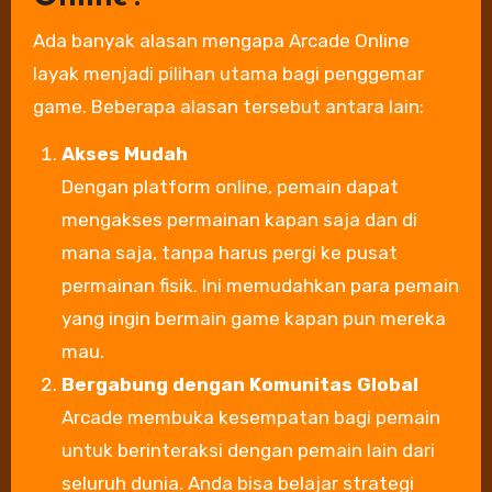
Ada banyak alasan mengapa Arcade Online
layak menjadi pilihan utama bagi penggemar
game. Beberapa alasan tersebut antara lain:
Akses Mudah
Dengan platform online, pemain dapat
mengakses permainan kapan saja dan di
mana saja, tanpa harus pergi ke pusat
permainan fisik. Ini memudahkan para pemain
yang ingin bermain game kapan pun mereka
mau.
Bergabung dengan Komunitas Global
Arcade membuka kesempatan bagi pemain
untuk berinteraksi dengan pemain lain dari
seluruh dunia. Anda bisa belajar strategi