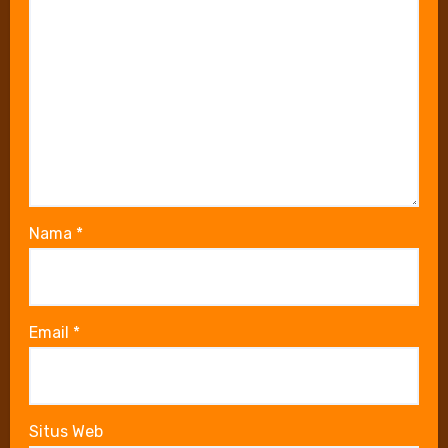
Nama
*
Email
*
Situs Web