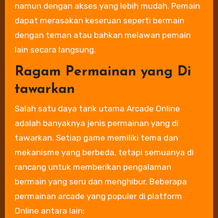
namun dengan akses yang lebih mudah. Pemain
dapat merasakan keseruan seperti bermain
dengan teman atau bahkan melawan pemain
lain secara langsung.
Ragam Permainan yang Di
tawarkan
Salah satu daya tarik utama Arcade Online
adalah banyaknya jenis permainan yang di
tawarkan. Setiap game memiliki tema dan
mekanisme yang berbeda, tetapi semuanya di
rancang untuk memberikan pengalaman
bermain yang seru dan menghibur. Beberapa
permainan arcade yang populer di platform
Online antara lain: