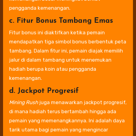
pengganda kemenangan.
c.
Fitur Bonus Tambang Emas
Fitur bonus ini diaktifkan ketika pemain
mendapatkan tiga simbol bonus berbentuk peta
tambang. Dalam fitur ini, pemain diajak memilih
jalur di dalam tambang untuk menemukan
hadiah berupa koin atau pengganda
kemenangan.
d.
Jackpot Progresif
Mining Rush
juga menawarkan jackpot progresif,
di mana hadiah terus bertambah hingga ada
pemain yang memenangkannya. Ini adalah daya
tarik utama bagi pemain yang mengincar