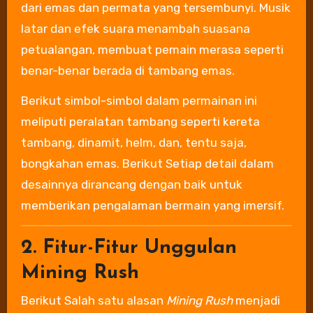
dari emas dan permata yang tersembunyi. Musik
latar dan efek suara menambah suasana
petualangan, membuat pemain merasa seperti
benar-benar berada di tambang emas.
Berikut simbol-simbol dalam permainan ini
meliputi peralatan tambang seperti kereta
tambang, dinamit, helm, dan, tentu saja,
bongkahan emas. Berikut Setiap detail dalam
desainnya dirancang dengan baik untuk
memberikan pengalaman bermain yang imersif.
2.
Fitur-Fitur Unggulan
Mining Rush
Berikut Salah satu alasan
Mining Rush
menjadi