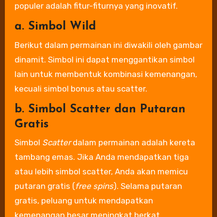
populer adalah fitur-fiturnya yang inovatif.
a.
Simbol Wild
Berikut dalam permainan ini diwakili oleh gambar
dinamit. Simbol ini dapat menggantikan simbol
lain untuk membentuk kombinasi kemenangan,
kecuali simbol bonus atau scatter.
b.
Simbol Scatter dan Putaran
Gratis
Simbol
Scatter
dalam permainan adalah kereta
tambang emas. Jika Anda mendapatkan tiga
atau lebih simbol scatter, Anda akan memicu
putaran gratis (
free spins
). Selama putaran
gratis, peluang untuk mendapatkan
kemenangan besar meningkat berkat