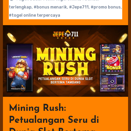
terlengkap
,
#bonus menarik
,
#Jepe711
,
#promo bonus
,
#togel online terpercaya
Mining Rush:
Petualangan Seru di