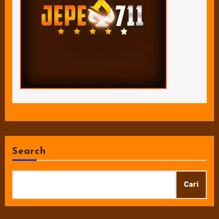
Search
Cari