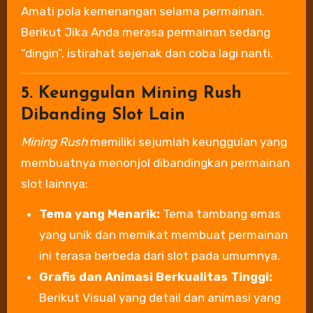
Amati pola kemenangan selama permainan.
Berikut Jika Anda merasa permainan sedang
“dingin”, istirahat sejenak dan coba lagi nanti.
5.
Keunggulan Mining Rush
Dibanding Slot Lain
Mining Rush
memiliki sejumlah keunggulan yang
membuatnya menonjol dibandingkan permainan
slot lainnya:
Tema yang Menarik:
Tema tambang emas
yang unik dan memikat membuat permainan
ini terasa berbeda dari slot pada umumnya.
Grafis dan Animasi Berkualitas Tinggi:
Berikut Visual yang detail dan animasi yang