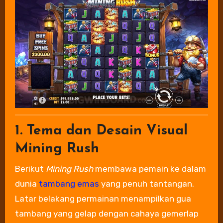
1.
Tema dan Desain Visual
Mining Rush
Berikut
Mining Rush
membawa pemain ke dalam
dunia
tambang emas
yang penuh tantangan.
Latar belakang permainan menampilkan gua
tambang yang gelap dengan cahaya gemerlap