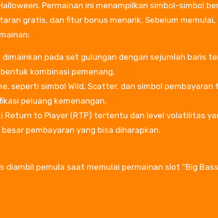
lloween. Permainan ini menampilkan simbol-simbol b
ran gratis, dan fitur bonus menarik. Sebelum memulai,
rmainan:
 dimainkan pada set gulungan dengan sejumlah baris te
mbentuk kombinasi pemenang.
 seperti simbol Wild, Scatter, dan simbol pembayaran t
fikasi peluang kemenangan.
i Return to Player (RTP) tertentu dan level volatilitas y
 besar pembayaran yang bisa diharapkan.
s diambil pemula saat memulai permainan slot “Big Bas