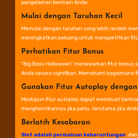
pengalaman bermain Anda:
Mulai dengan Taruhan Kecil
Memulai dengan taruhan yang lebih rendah m
meningkatkan peluang untuk mengaktifkan fitu
Perhatikan Fitur Bonus
“Big Bass Halloween” menawarkan fitur bonus 
Anda secara signifikan. Memahami bagaimana fit
Gunakan Fitur Autoplay dengan 
Meskipun fitur autoplay dapat membuat bermai
menghentikannya jika perlu, terutama jika An
Berlatih Kesabaran
Slot adalah permainan keberuntungan
, da