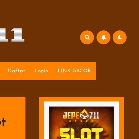
Daftar
Login
LINK GACOR
t