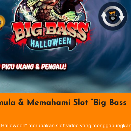
ula & Memahami Slot “Big Bass
ss Halloween” merupakan slot video yang menggabungka