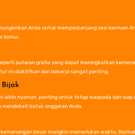
emungkinkan Anda untuk memperpanjang sesi bermain A
r bonus.
seperti putaran gratis yang dapat meningkatkan kemen
ur ini diaktifkan dan bekerja sangat penting.
Bijak
n lebih nyaman, penting untuk tetap waspada dan siap
da mendekati batas anggaran Anda.
n kemenangan besar mungkin memerlukan waktu. Berma