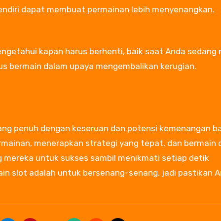
endiri dapat membuat permainan lebih menyenangkan.
mengetahui kapan harus berhenti, baik saat Anda sedan
rus bermain dalam upaya mengembalikan kerugian.
yang penuh dengan keseruan dan potensi kemenangan ba
ainan, menerapkan strategi yang tepat, dan bermain
 mereka untuk sukses sambil menikmati setiap detik
in slot adalah untuk bersenang-senang, jadi pastikan 