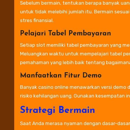
Sebelum bermain, tentukan berapa banyak ua
untuk tidak melebihi jumlah itu. Bermain ses
stres finansial.
Pelajari Tabel Pembayaran
Setiap slot memiliki tabel pembayaran yang me
Meluangkan waktu untuk mempelajari tabel pe
pemahaman yang lebih baik tentang bagaiman
Manfaatkan Fitur Demo
Banyak casino online menawarkan versi demo d
risiko kehilangan uang. Gunakan kesempatan i
Strategi Bermain
Saat Anda merasa nyaman dengan dasar-dasar 