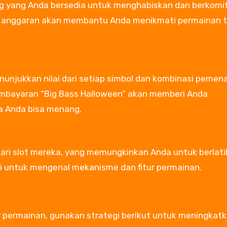
ng yang Anda bersedia untuk menghabiskan dan berkom
uai anggaran akan membantu Anda menikmati permainan 
nunjukkan nilai dari setiap simbol dan kombinasi pemen
mbayaran “Big Bass Halloween” akan memberi Anda
a Anda bisa menang.
ari slot mereka, yang memungkinkan Anda untuk berlati
ni untuk mengenal mekanisme dan fitur permainan.
permainan, gunakan strategi berikut untuk meningkat