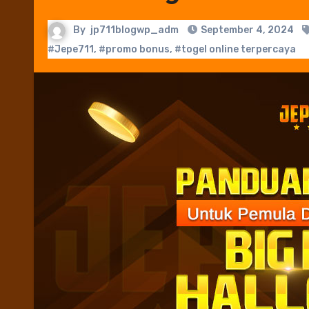
By
jp711blogwp_adm
September 4, 2024
#Jepe711
,
#promo bonus
,
#togel online terpercaya