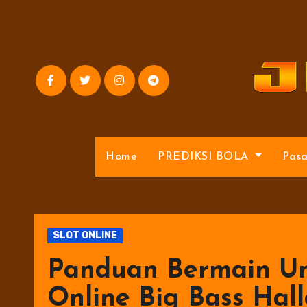
Skip
to
content
Home
PREDIKSI BOLA
Pasa
SLOT ONLINE
Panduan Bermain Un
Online Big Bass Hal