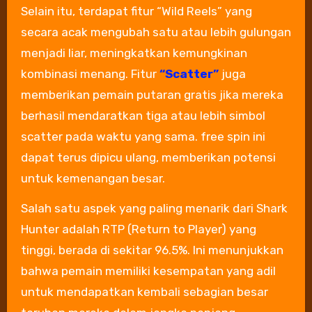
Selain itu, terdapat fitur “Wild Reels” yang
secara acak mengubah satu atau lebih gulungan
menjadi liar, meningkatkan kemungkinan
kombinasi menang. Fitur
“Scatter”
juga
memberikan pemain putaran gratis jika mereka
berhasil mendaratkan tiga atau lebih simbol
scatter pada waktu yang sama. free spin ini
dapat terus dipicu ulang, memberikan potensi
untuk kemenangan besar.
Salah satu aspek yang paling menarik dari Shark
Hunter adalah RTP (Return to Player) yang
tinggi, berada di sekitar 96.5%. Ini menunjukkan
bahwa pemain memiliki kesempatan yang adil
untuk mendapatkan kembali sebagian besar