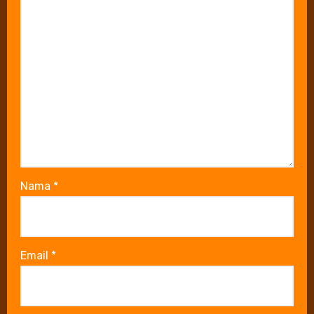
Nama
*
Email
*