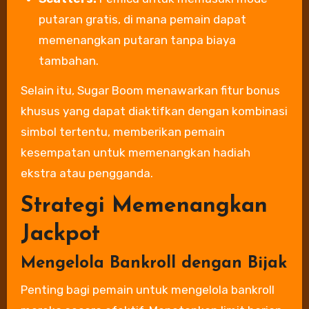
putaran gratis, di mana pemain dapat
memenangkan putaran tanpa biaya
tambahan.
Selain itu, Sugar Boom menawarkan fitur bonus
khusus yang dapat diaktifkan dengan kombinasi
simbol tertentu, memberikan pemain
kesempatan untuk memenangkan hadiah
ekstra atau pengganda.
Strategi Memenangkan
Jackpot
Mengelola Bankroll dengan Bijak
Penting bagi pemain untuk mengelola bankroll