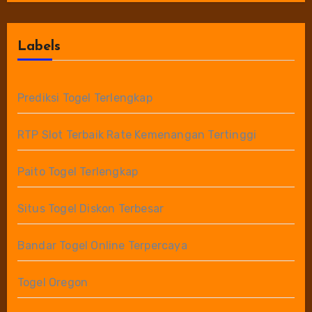
Labels
Prediksi Togel Terlengkap
RTP Slot Terbaik Rate Kemenangan Tertinggi
Paito Togel Terlengkap
Situs Togel Diskon Terbesar
Bandar Togel Online Terpercaya
Togel Oregon