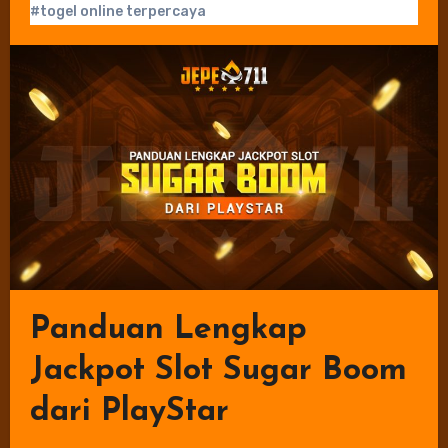
#togel online terpercaya
Panduan Lengkap
Jackpot Slot Sugar Boom
dari PlayStar