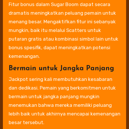
Fitur bonus dalam Sugar Boom dapat secara
dramatis meningkatkan peluang pemain untuk
menang besar. Mengaktifkan fitur ini sebanyak
mungkin, baik itu melalui Scatters untuk
putaran gratis atau kombinasi simbol lain untuk
bonus spesifik, dapat meningkatkan potensi
kemenangan.
Bermain untuk Jangka Panjang
Jackpot sering kali membutuhkan kesabaran
dan dedikasi. Pemain yang berkomitmen untuk
bermain untuk jangka panjang mungkin
menemukan bahwa mereka memiliki peluang
lebih baik untuk akhirnya mencapai kemenangan
besar tersebut.