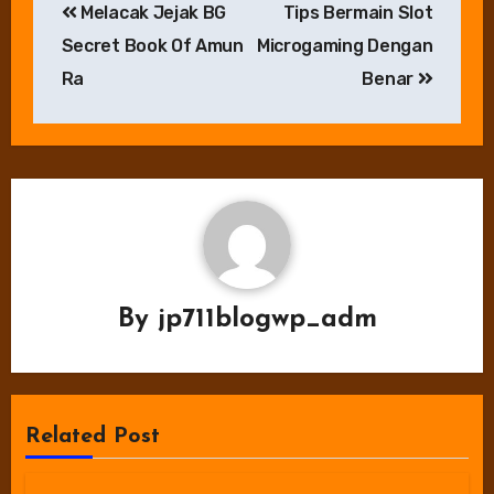
Melacak Jejak BG
Tips Bermain Slot
pos
Secret Book Of Amun
Microgaming Dengan
Ra
Benar
By
jp711blogwp_adm
Related Post