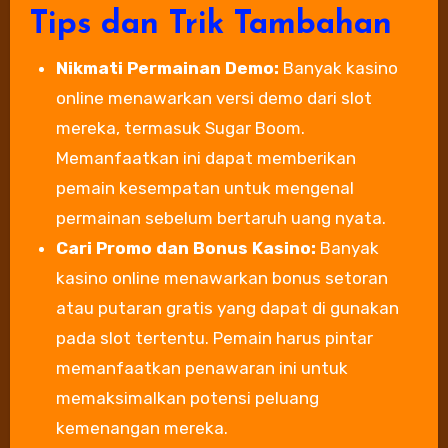
Tips dan Trik Tambahan
Nikmati Permainan Demo:
Banyak kasino
online menawarkan versi demo dari slot
mereka, termasuk Sugar Boom.
Memanfaatkan ini dapat memberikan
pemain kesempatan untuk mengenal
permainan sebelum bertaruh uang nyata.
Cari Promo dan Bonus Kasino:
Banyak
kasino online menawarkan bonus setoran
atau putaran gratis yang dapat di gunakan
pada slot tertentu. Pemain harus pintar
memanfaatkan penawaran ini untuk
memaksimalkan potensi peluang
kemenangan mereka.