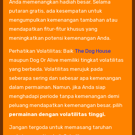
Anda memenangkan hadiah besar. Selama
putaran gratis, ada kesempatan untuk
mengumpulkan kemenangan tambahan atau
mendapatkan fitur-fitur khusus yang
meningkatkan potensi kemenangan Anda.
Perhatikan Volatilitas: Baik
The Dog House
maupun Dog Or Alive memiliki tingkat volatilitas
yang berbeda. Volatilitas merujuk pada
seberapa sering dan sebesar apa kemenangan
dalam permainan. Namun, jika Anda siap
menghadapi periode tanpa kemenangan demi
peluang mendapatkan kemenangan besar, pilih
permainan dengan volatilitas tinggi.
Jangan tergoda untuk memasang taruhan