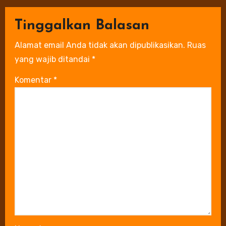
Tinggalkan Balasan
Alamat email Anda tidak akan dipublikasikan.
Ruas
yang wajib ditandai
*
Komentar
*