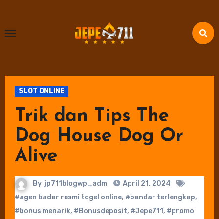
Skip
to
content
SLOT ONLINE
Trik dan Tips The
Dog House Dog Or
Alive
By
jp711blogwp_adm
April 21, 2024
#agen badar resmi togel online
,
#bandar terlengkap
,
#bonus menarik
,
#Bonusdeposit
,
#Jepe711
,
#promo