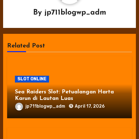
By
jp711blogwp_adm
Related Post
SLOT ONLINE
Sea Raiders Slot: Petualangan Harta
Karun di Lautan Luas
jp711blogwp_adm
April 17, 2026