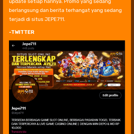
update setiap harinya. Promo yang sedang
berlangsung dan berita terhangat yang sedang
terjadi di situs JEPE711.
-TWITTER