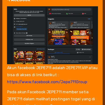
Akun facebook JEPE711 adalah JEPE711.VIP atau
bisa di akses di link berikut :
https://www.facebook.com/Jepe711Group
Pada akun Facebook JEPE711 member setia
JEPE711 dalam melihat postingan togel yang di