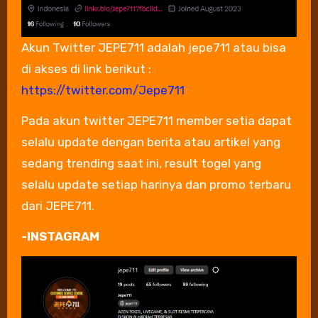
Akun Twitter JEPE711 adalah jepe711 atau bisa
di akses di link berikut :
https://twitter.com/Jepe711
Pada akun twitter JEPE711 member setia dapat
selalu update dengan berita atau artikel yang
sedang trending saat ini, result togel yang
selalu update setiap harinya dan promo terbaru
dari JEPE711.
-INSTAGRAM