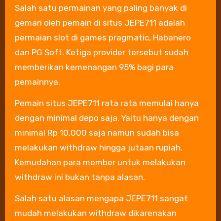
Salah satu permainan yang paling banyak di
gemari oleh pemain di situs JEPE711 adalah
permaian slot di games pragmatic, Habanero
dan PG Soft. Ketiga provider tersebut sudah
memberikan kemenangan 95% bagi para
pemainnya.
Pemain situs JEPE711 rata rata memulai hanya
dengan minimal depo saja. Yaitu hanya dengan
minimal Rp 10.000 saja namun sudah bisa
melakukan withdraw hingga jutaan rupiah.
Kemudahan para member untuk melakukan
withdraw ini bukan tanpa alasan.
Salah satu alasan mengapa JEPE711 sangat
mudah melakukan withdraw dikarenakan