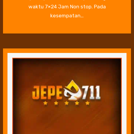
waktu 7×24 Jam Non stop. Pada
kesempatan…