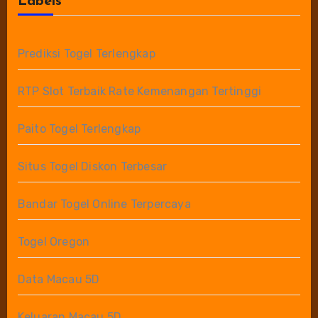
Labels
Prediksi Togel Terlengkap
RTP Slot Terbaik Rate Kemenangan Tertinggi
Paito Togel Terlengkap
Situs Togel Diskon Terbesar
Bandar Togel Online Terpercaya
Togel Oregon
Data Macau 5D
Keluaran Macau 5D