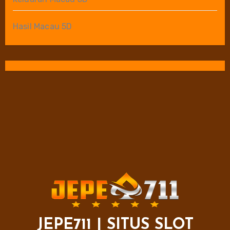
Hasil Macau 5D
JEPE711 | SITUS SLOT