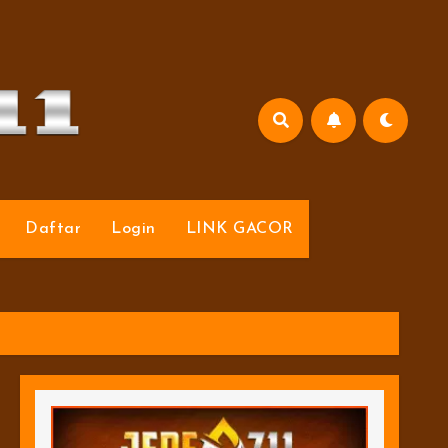
Daftar
Login
LINK GACOR