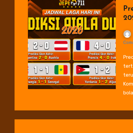
Pr
20
Com
Prediksi Skor Piala Dunia 23 Juni 2026 - Panggung
tert
teru
Kom
bol