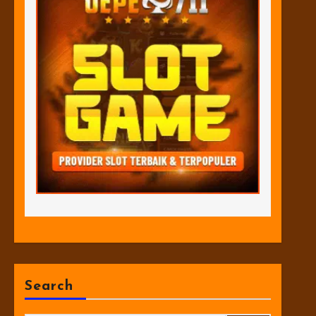
Search