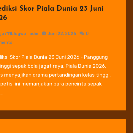
ediksi Skor Piala Dunia 23 Juni
26
jp711blogwp_adm
Juni 22, 2026
0
ments
inggi sepak bola jagat raya, Piala Dunia 2026,
s menyajikan drama pertandingan kelas tinggi.
petisi ini memanjakan para pencinta sepak
a…