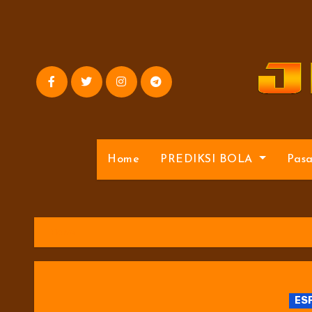
Skip
to
content
Home
PREDIKSI BOLA
Pasa
Home
ES