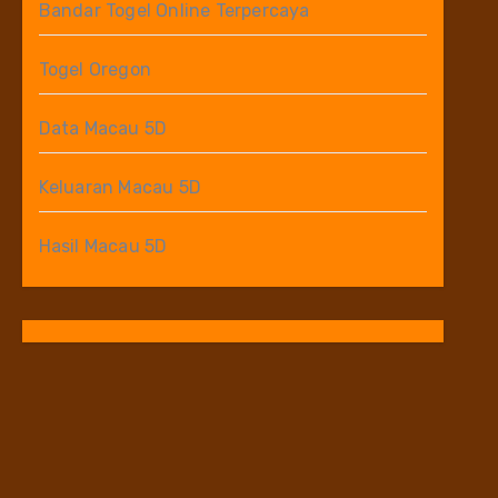
Bandar Togel Online Terpercaya
Togel Oregon
Data Macau 5D
Keluaran Macau 5D
Hasil Macau 5D