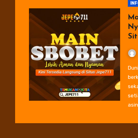
IN
Ma
Ny
Sit
Dunia taruhan olahraga dan permainan daring terus
ber
sek
seti
asin