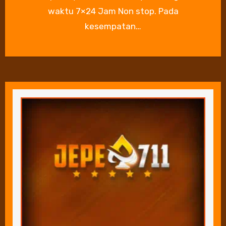
waktu 7×24 Jam Non stop. Pada
kesempatan…