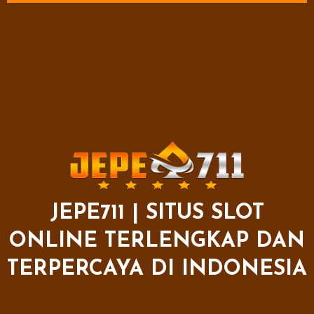
JEPE711 | SITUS SLOT
ONLINE TERLENGKAP DAN
TERPERCAYA DI INDONESIA