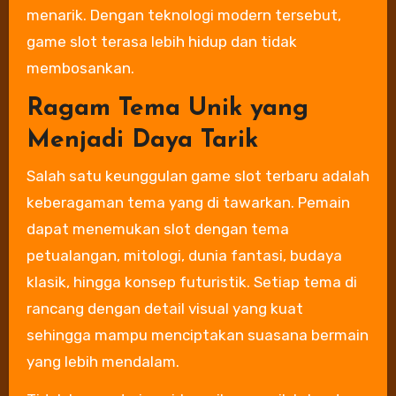
menarik. Dengan teknologi modern tersebut,
game slot terasa lebih hidup dan tidak
membosankan.
Ragam Tema Unik yang
Menjadi Daya Tarik
Salah satu keunggulan game slot terbaru adalah
keberagaman tema yang di tawarkan. Pemain
dapat menemukan slot dengan tema
petualangan, mitologi, dunia fantasi, budaya
klasik, hingga konsep futuristik. Setiap tema di
rancang dengan detail visual yang kuat
sehingga mampu menciptakan suasana bermain
yang lebih mendalam.