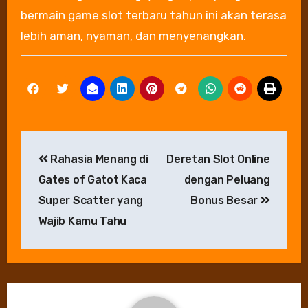
bermain game slot terbaru tahun ini akan terasa
lebih aman, nyaman, dan menyenangkan.
Navigasi
Rahasia Menang di
Deretan Slot Online
pos
Gates of Gatot Kaca
dengan Peluang
Super Scatter yang
Bonus Besar
Wajib Kamu Tahu