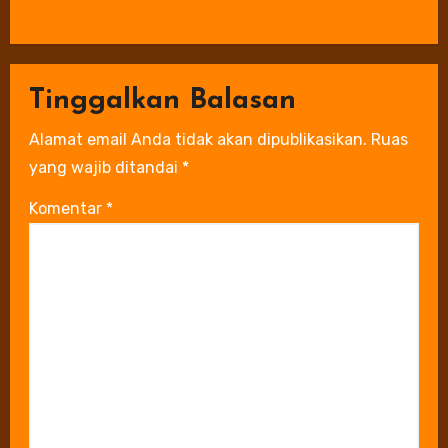
Tinggalkan Balasan
Alamat email Anda tidak akan dipublikasikan.
Ruas
yang wajib ditandai
*
Komentar
*