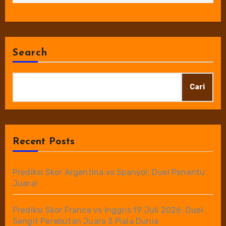
Search
Cari
Recent Posts
Prediksi Skor Argentina vs Spanyol: Duel Penentu
Juara!
Prediksi Skor France vs Inggris 19 Juli 2026: Duel
Sengit Perebutan Juara 3 Piala Dunia