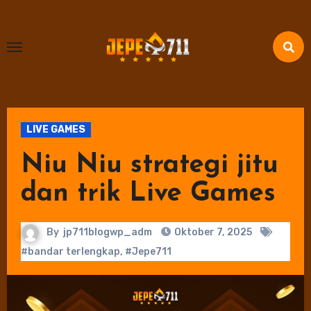
Skip
to
content
LIVE GAMES
Niu Niu strategi jitu
dan trik Live Games
By
jp711blogwp_adm
Oktober 7, 2025
#bandar terlengkap
,
#Jepe711