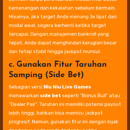
kemenangan dan kekalahan sebelum bermain.
Misalnya, jika target Anda menang 3x lipat dari
modal awal, segera berhenti ketika target
tercapai. Dengan manajemen bankroll yang
tepat, Anda dapat menghindari kerugian besar
dan tetap stabil hingga jackpot muncul.
c. Gunakan Fitur Taruhan
Samping (Side Bet)
Sebagian versi
Niu Niu Live Games
menawarkan
side bet
seperti “Bonus Bull” atau
“Dealer Pair”. Taruhan ini memiliki potensi payout
lebih tinggi, bahkan bisa memicu jackpot
progresif. Namun, gunakan fitur ini dengan bijak