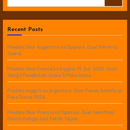
Recent Posts
Prediksi Skor Argentina vs Spanyol: Duel Penentu
Juara!
Prediksi Skor France vs Inggris 19 Juli 2026: Duel
Sengit Perebutan Juara 3 Piala Dunia
Prediksi Inggris vs Argentina: Duel Panas Semifinal
Piala Dunia 2026
Prediksi Skor Prancis vs Spanyol: Duel Semifinal
Penuh Gengsi dan Taktik Tajam