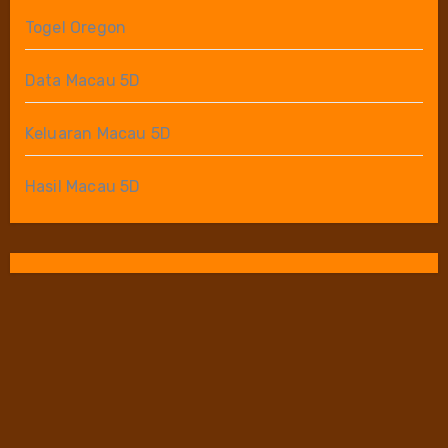
Togel Oregon
Data Macau 5D
Keluaran Macau 5D
Hasil Macau 5D