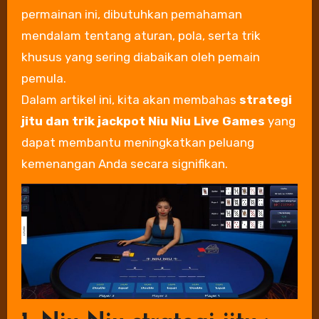
permainan ini, dibutuhkan pemahaman
mendalam tentang aturan, pola, serta trik
khusus yang sering diabaikan oleh pemain
pemula.
Dalam artikel ini, kita akan membahas
strategi
jitu dan trik jackpot Niu Niu Live Games
yang
dapat membantu meningkatkan peluang
kemenangan Anda secara signifikan.