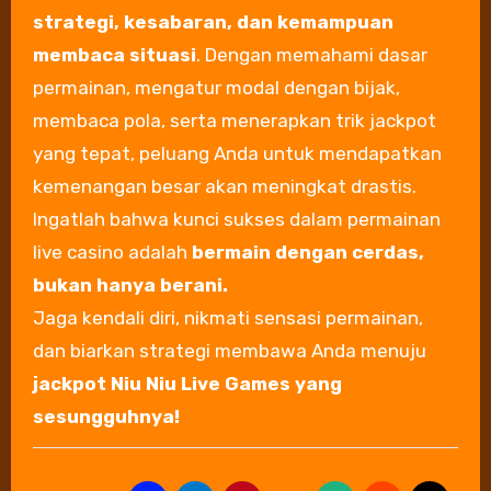
strategi, kesabaran, dan kemampuan
membaca situasi
. Dengan memahami dasar
permainan, mengatur modal dengan bijak,
membaca pola, serta menerapkan trik jackpot
yang tepat, peluang Anda untuk mendapatkan
kemenangan besar akan meningkat drastis.
Ingatlah bahwa kunci sukses dalam permainan
live casino adalah
bermain dengan cerdas,
bukan hanya berani.
Jaga kendali diri, nikmati sensasi permainan,
dan biarkan strategi membawa Anda menuju
jackpot Niu Niu Live Games yang
sesungguhnya!