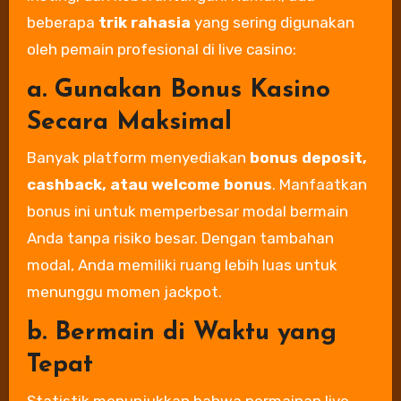
beberapa
trik rahasia
yang sering digunakan
oleh pemain profesional di live casino:
a. Gunakan Bonus Kasino
Secara Maksimal
Banyak platform menyediakan
bonus deposit,
cashback, atau welcome bonus
. Manfaatkan
bonus ini untuk memperbesar modal bermain
Anda tanpa risiko besar. Dengan tambahan
modal, Anda memiliki ruang lebih luas untuk
menunggu momen jackpot.
b. Bermain di Waktu yang
Tepat
Statistik menunjukkan bahwa permainan live