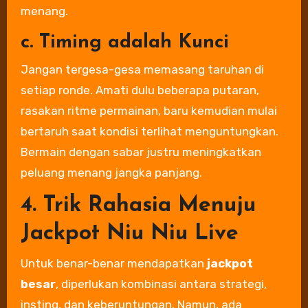
menang.
c. Timing adalah Kunci
Jangan tergesa-gesa memasang taruhan di
setiap ronde. Amati dulu beberapa putaran,
rasakan ritme permainan, baru kemudian mulai
bertaruh saat kondisi terlihat menguntungkan.
Bermain dengan sabar justru meningkatkan
peluang menang jangka panjang.
4. Trik Rahasia Menuju
Jackpot Niu Niu Live
Untuk benar-benar mendapatkan
jackpot
besar
, diperlukan kombinasi antara strategi,
insting, dan keberuntungan. Namun, ada