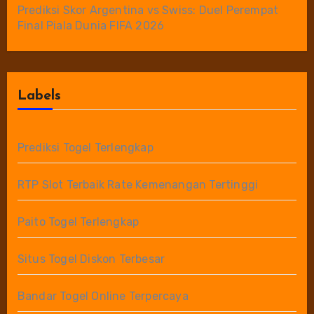
Prediksi Skor Argentina vs Swiss: Duel Perempat
Final Piala Dunia FIFA 2026
Labels
Prediksi Togel Terlengkap
RTP Slot Terbaik Rate Kemenangan Tertinggi
Paito Togel Terlengkap
Situs Togel Diskon Terbesar
Bandar Togel Online Terpercaya