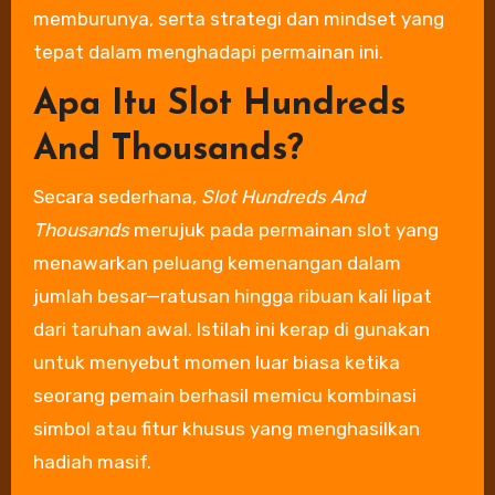
memburunya, serta strategi dan mindset yang
tepat dalam menghadapi permainan ini.
Apa Itu Slot Hundreds
And Thousands?
Secara sederhana,
Slot Hundreds And
Thousands
merujuk pada permainan slot yang
menawarkan peluang kemenangan dalam
jumlah besar—ratusan hingga ribuan kali lipat
dari taruhan awal. Istilah ini kerap di gunakan
untuk menyebut momen luar biasa ketika
seorang pemain berhasil memicu kombinasi
simbol atau fitur khusus yang menghasilkan
hadiah masif.