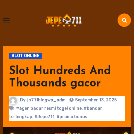
Skip
to
content
SLOT ONLINE
Slot Hundreds And
Thousands gacor
By
jp711blogwp_adm
September 13, 2025
#agen badar resmi togel online
,
#bandar
terlengkap
,
#Jepe711
,
#promo bonus