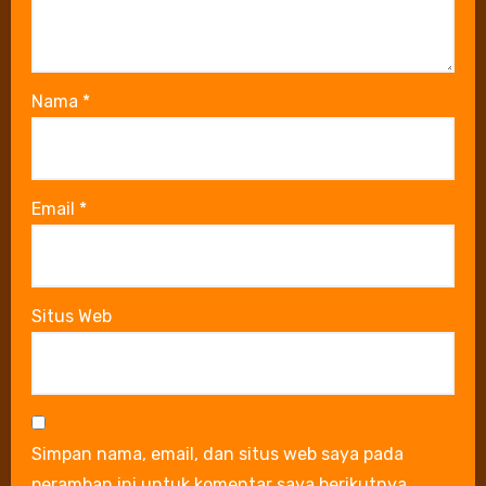
Nama
*
Email
*
Situs Web
Simpan nama, email, dan situs web saya pada
peramban ini untuk komentar saya berikutnya.