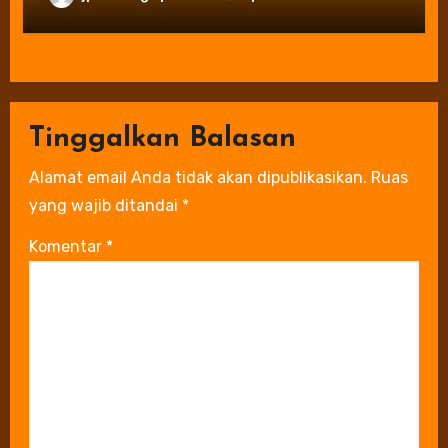
Tinggalkan Balasan
Alamat email Anda tidak akan dipublikasikan.
Ruas
yang wajib ditandai
*
Komentar
*