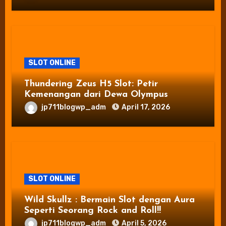
SLOT ONLINE
Thundering Zeus H5 Slot: Petir
Kemenangan dari Dewa Olympus
jp711blogwp_adm
April 17, 2026
SLOT ONLINE
Wild Skullz : Bermain Slot dengan Aura
Seperti Seorang Rock and Roll!!
jp711blogwp_adm
April 5, 2026