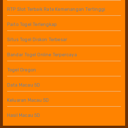
RTP Slot Terbaik Rate Kemenangan Tertinggi
Paito Togel Terlengkap
Situs Togel Diskon Terbesar
Bandar Togel Online Terpercaya
Togel Oregon
Data Macau 5D
Keluaran Macau 5D
Hasil Macau 5D