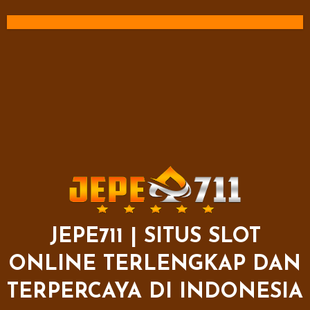
JEPE711 | SITUS SLOT
ONLINE TERLENGKAP DAN
TERPERCAYA DI INDONESIA