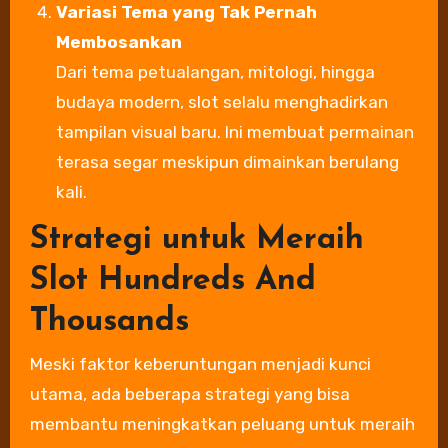
Variasi Tema yang Tak Pernah
Membosankan
Dari tema petualangan, mitologi, hingga
budaya modern, slot selalu menghadirkan
tampilan visual baru. Ini membuat permainan
terasa segar meskipun dimainkan berulang
kali.
Strategi untuk Meraih
Slot Hundreds And
Thousands
Meski faktor keberuntungan menjadi kunci
utama, ada beberapa strategi yang bisa
membantu meningkatkan peluang untuk meraih