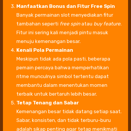
Manfaatkan Bonus dan Fitur Free Spin
Banyak permainan slot menyediakan fitur
tambahan seperti
free spin
atau
buy feature
.
Fitur ini sering kali menjadi pintu masuk
menuju kemenangan besar.
Kenali Pola Permainan
Meskipun tidak ada pola pasti, beberapa
pemain percaya bahwa memperhatikan
ritme munculnya simbol tertentu dapat
membantu dalam menentukan momen
terbaik untuk bertaruh lebih besar.
Tetap Tenang dan Sabar
Kemenangan besar tidak datang setiap saat.
Sabar, konsisten, dan tidak terburu-buru
adalah sikap penting agar tetap menikmati