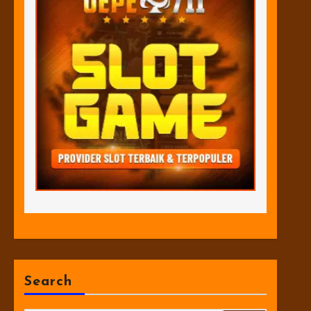
Search