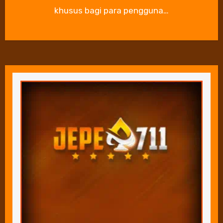
khusus bagi para pengguna…