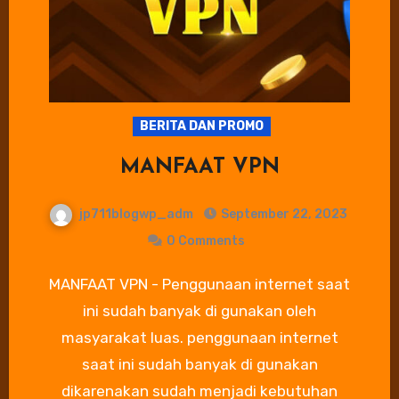
BERITA DAN PROMO
MANFAAT VPN
jp711blogwp_adm
September 22, 2023
0 Comments
MANFAAT VPN - Penggunaan internet saat
ini sudah banyak di gunakan oleh
masyarakat luas. penggunaan internet
saat ini sudah banyak di gunakan
dikarenakan sudah menjadi kebutuhan