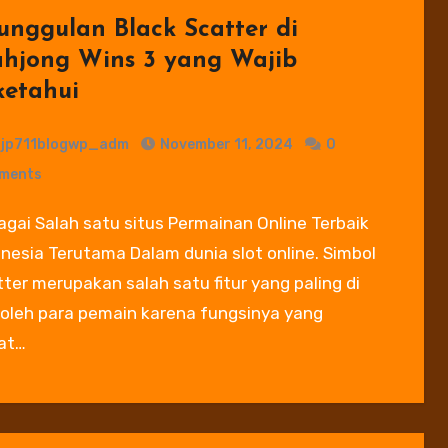
unggulan Black Scatter di
hjong Wins 3 yang Wajib
ketahui
jp711blogwp_adm
November 11, 2024
0
ments
nesia Terutama Dalam dunia slot online. Simbol
ter merupakan salah satu fitur yang paling di
 oleh para pemain karena fungsinya yang
at…