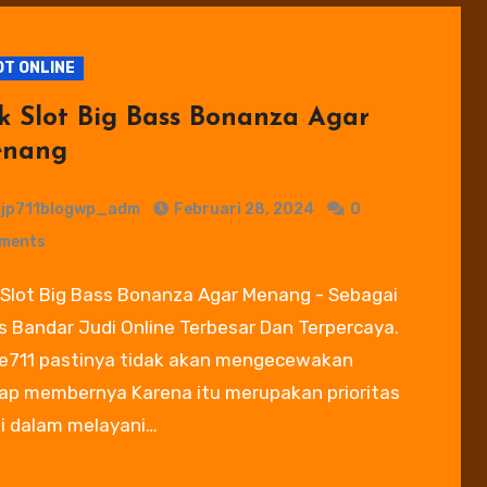
OT ONLINE
ik Slot Big Bass Bonanza Agar
nang
jp711blogwp_adm
Februari 28, 2024
0
ments
s Bandar Judi Online Terbesar Dan Terpercaya.
e711 pastinya tidak akan mengecewakan
iap membernya Karena itu merupakan prioritas
i dalam melayani…