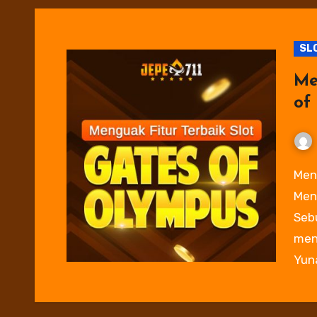
SL
Me
of
Menguak Fitur Terbaik Slot Gates of Olympus
Meng
Sebu
men
Yun