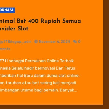
FORMASI
nimal Bet 400 Rupiah Semua
ovider Slot
jp711blogwp_adm
November 6, 2024
0
ments
nesia Selalu hadir berinovasi Dan Terus
erikan hal Baru dalam dunia slot online,
han taruhan atau bet sering kali menjadi
timbangan utama bagi pemain. Banyak…