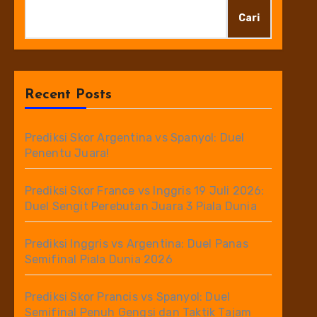
Cari
Recent Posts
Prediksi Skor Argentina vs Spanyol: Duel
Penentu Juara!
Prediksi Skor France vs Inggris 19 Juli 2026:
Duel Sengit Perebutan Juara 3 Piala Dunia
Prediksi Inggris vs Argentina: Duel Panas
Semifinal Piala Dunia 2026
Prediksi Skor Prancis vs Spanyol: Duel
Semifinal Penuh Gengsi dan Taktik Tajam