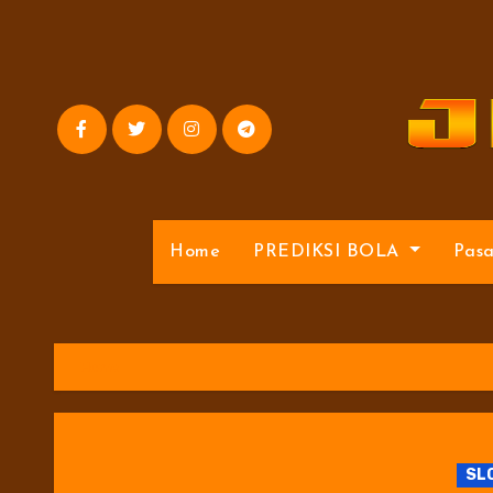
Skip
to
content
Home
PREDIKSI BOLA
Pasa
Home
SL