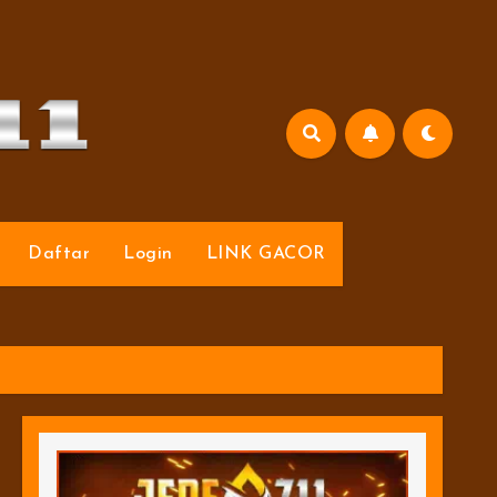
Daftar
Login
LINK GACOR