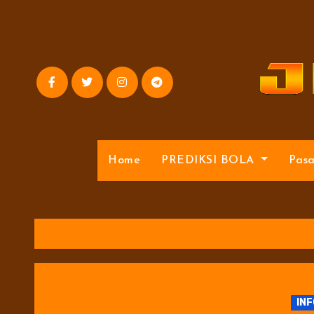
Skip
to
content
Home
PREDIKSI BOLA
Pasa
Home
IN