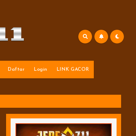
Daftar
Login
LINK GACOR