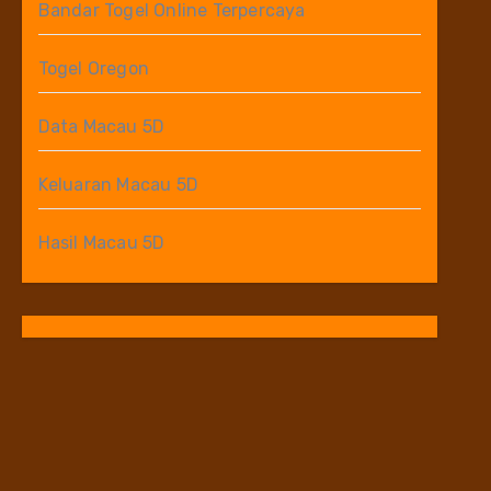
Bandar Togel Online Terpercaya
Togel Oregon
Data Macau 5D
Keluaran Macau 5D
Hasil Macau 5D