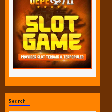
Search